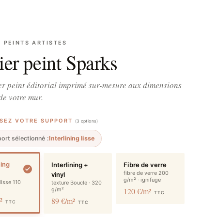
S PEINTS ARTISTES
ier peint Sparks
r peint éditorial imprimé sur-mesure aux dimensions
de votre mur.
SSEZ VOTRE SUPPORT
(3 options)
ort sélectionné :
Interlining lisse
ning
Interlining +
Fibre de verre
fibre de verre 200
vinyl
g/m² · ignifuge
 lisse 110
texture Boucle · 320
g/m²
120 €/m²
TTC
m²
89 €/m²
TTC
TTC