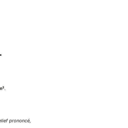
.
m²
.
elief prononcé,