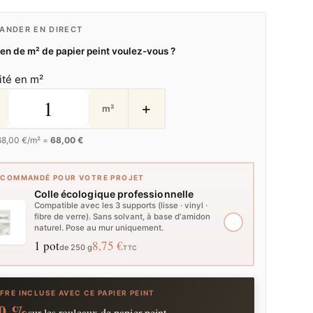
NDER EN DIRECT
n de m² de papier peint voulez-vous ?
ité en m²
+
m²
68,00
€/m² =
68,00 €
ECOMMANDÉ POUR VOTRE PROJET
Colle écologique professionnelle
Compatible avec les 3 supports (lisse · vinyl ·
fibre de verre). Sans solvant, à base d'amidon
naturel. Pose au mur uniquement.
1 pot
8,75 €
de 250 g
TTC
FRE INCLUSE AVEC CE PAPIER PEINT
0 %
sur les rouleaux de papier peint