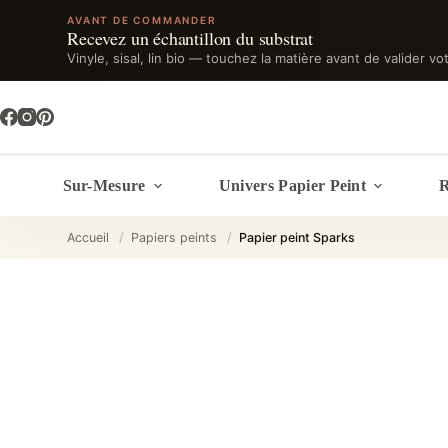
AVANT DE COMMANDER
Recevez un échantillon du substrat
Vinyle, sisal, lin bio — touchez la matière avant de valider vo
Passer
au
contenu
Sur-Mesure
Univers Papier Peint
R
Accueil
/
Papiers peints
/
Papier peint Sparks