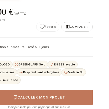
00 €
/ m² TTC
 € HT
Favoris
COMPARER
ion sur-mesure · livré 5-7 jours
COLOGO
GREENGUARD Gold
EN 233 lavable
moisissures
Respirant · anti-allergènes
Made in EU
u mur · à sec
CALCULER MON PROJET
Indispensable pour un papier peint sur-mesure