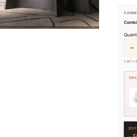
COMMA
Combie
Quant
−
1
m² ×
R
OF
−5