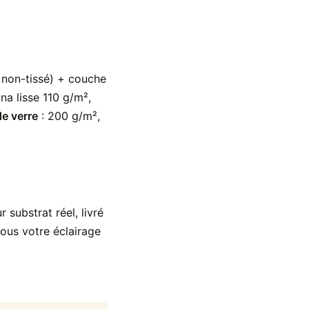
sé non-tissé) + couche
lina lisse 110 g/m²,
de verre
: 200 g/m²,
 substrat réel, livré
sous votre éclairage