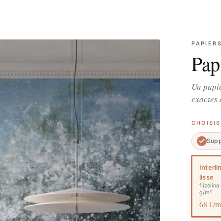
PAPIER
Pap
Un papie
exactes 
CHOISI
Supp
Interli
lisse
flizelina
g/m²
68 €/