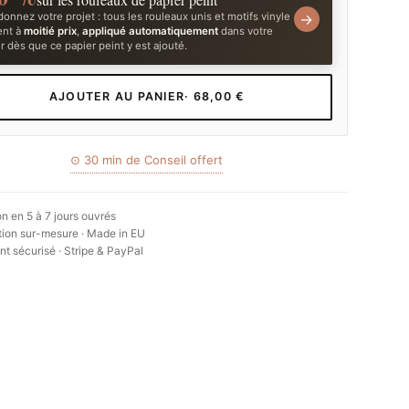
onnez votre projet : tous les rouleaux unis et motifs vinyle
→
ent à
moitié prix
,
appliqué automatiquement
dans votre
r dès que ce papier peint y est ajouté.
AJOUTER AU PANIER
· 68,00 €
⊙ 30 min de Conseil offert
on en 5 à 7 jours ouvrés
ion sur-mesure · Made in EU
t sécurisé · Stripe & PayPal