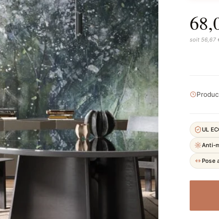
68,
soit 56,67
Product
UL E
Anti-
Pose a