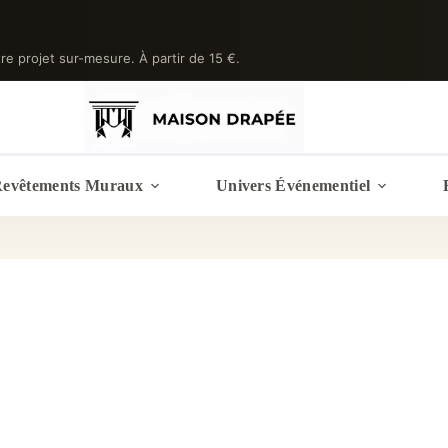
tre projet sur-mesure. À partir de 15 €.
evêtements Muraux
Univers Événementiel