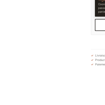
Coord
pass
panie
Livrais
Product
Paiemen