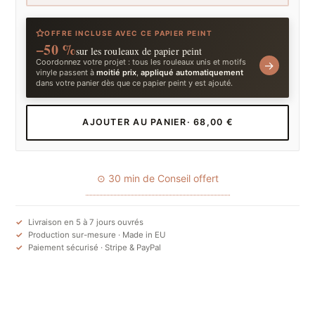
OFFRE INCLUSE AVEC CE PAPIER PEINT
−50 %
sur les rouleaux de papier peint
Coordonnez votre projet : tous les rouleaux unis et motifs
→
vinyle passent à
moitié prix
,
appliqué automatiquement
dans votre panier dès que ce papier peint y est ajouté.
AJOUTER AU PANIER
· 68,00 €
⊙ 30 min de Conseil offert
Livraison en 5 à 7 jours ouvrés
Production sur-mesure · Made in EU
Paiement sécurisé · Stripe & PayPal