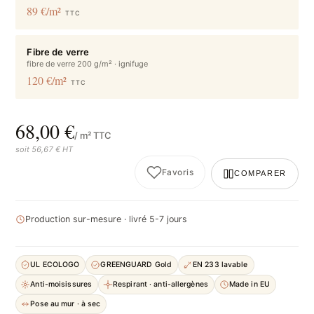
89 €/m²
TTC
Fibre de verre
fibre de verre 200 g/m² · ignifuge
120 €/m²
TTC
68,00 €
/ m² TTC
soit 56,67 € HT
Favoris
COMPARER
Production sur-mesure · livré 5-7 jours
UL ECOLOGO
GREENGUARD Gold
EN 233 lavable
Anti-moisissures
Respirant · anti-allergènes
Made in EU
Pose au mur · à sec