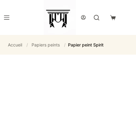
Passer
au
contenu
Panier
d’achat
Accueil
/
Papiers peints
/
Papier peint Spirit