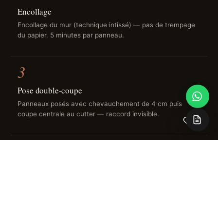
Encollage
Encollage du mur (technique intissé) — pas de trempage
du papier. 5 minutes par panneau.
3
Pose double-coupe
Panneaux posés avec chevauchement de 4 cm puis
coupe centrale au cutter — raccord invisible.
0
4
Finition
Marouflage à la spatule, séchage 24 h en évitant les
courants d'air.