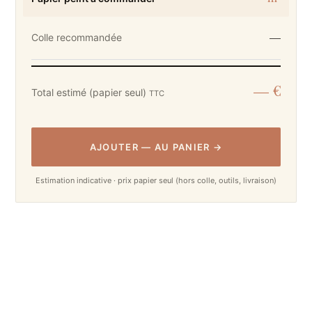
—
Colle recommandée
— €
Total estimé (papier seul)
TTC
AJOUTER
—
AU PANIER
→
Estimation indicative · prix papier seul (hors colle, outils, livraison)