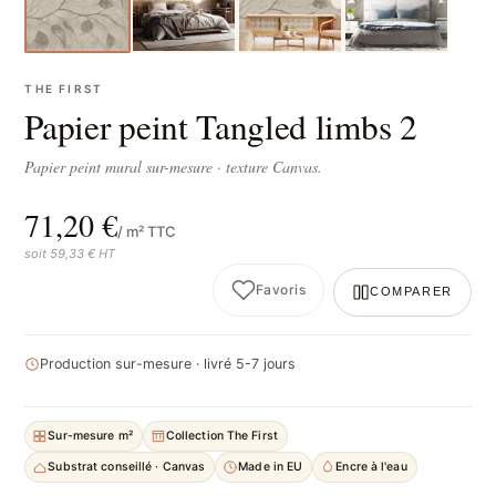
THE FIRST
Papier peint Tangled limbs 2
Papier peint mural sur-mesure · texture Canvas.
71,20 €
/ m² TTC
soit 59,33 € HT
Favoris
COMPARER
Production sur-mesure · livré 5-7 jours
Sur-mesure m²
Collection The First
Substrat conseillé · Canvas
Made in EU
Encre à l'eau