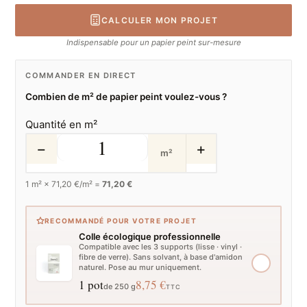
CALCULER MON PROJET
Indispensable pour un papier peint sur-mesure
COMMANDER EN DIRECT
Combien de m² de papier peint voulez-vous ?
Quantité en m²
−
+
m²
1
m² ×
71,20
€/m² =
71,20 €
RECOMMANDÉ POUR VOTRE PROJET
Colle écologique professionnelle
Compatible avec les 3 supports (lisse · vinyl ·
fibre de verre). Sans solvant, à base d'amidon
naturel. Pose au mur uniquement.
1 pot
8,75 €
de 250 g
TTC