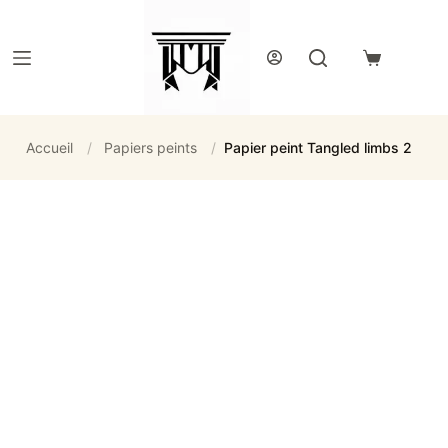
Passer
au
contenu
Panier
d’achat
Accueil
/
Papiers peints
/
Papier peint Tangled limbs 2