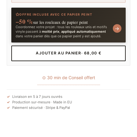
OFFRE INCLUSE AVEC CE PAPIER PEINT
−50 %
sur les rouleaux de papier peint
Coordonnez votre projet : tous les rouleaux unis et motifs
→
vinyle passent à
moitié prix
,
appliqué automatiquement
dans votre panier dès que ce papier peint y est ajouté.
AJOUTER AU PANIER
· 68,00 €
⊙ 30 min de Conseil offert
Livraison en 5 à 7 jours ouvrés
Production sur-mesure · Made in EU
Paiement sécurisé · Stripe & PayPal