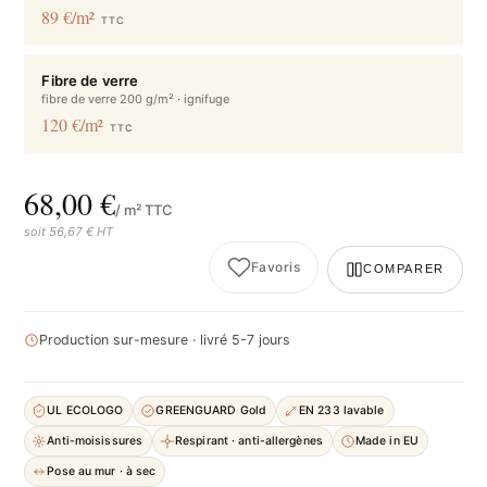
89 €/m²
TTC
Fibre de verre
fibre de verre 200 g/m² · ignifuge
120 €/m²
TTC
68,00 €
/ m² TTC
soit 56,67 € HT
Favoris
COMPARER
Production sur-mesure · livré 5-7 jours
UL ECOLOGO
GREENGUARD Gold
EN 233 lavable
Anti-moisissures
Respirant · anti-allergènes
Made in EU
Pose au mur · à sec