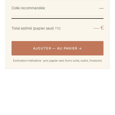
—
Colle recommandée
— €
Total estimé (papier seul)
TTC
AJOUTER
—
AU PANIER
→
Estimation indicative · prix papier seul (hors colle, outils, livraison)