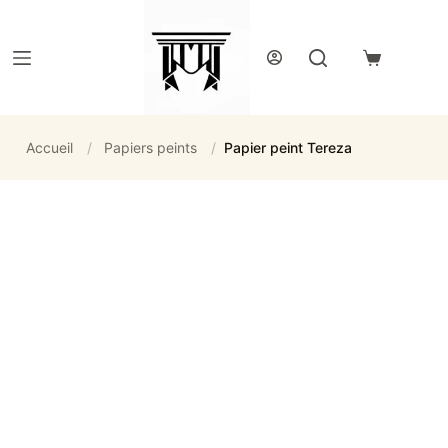
Passer
au
contenu
Panier
d’achat
Accueil
/
Papiers peints
/
Papier peint Tereza