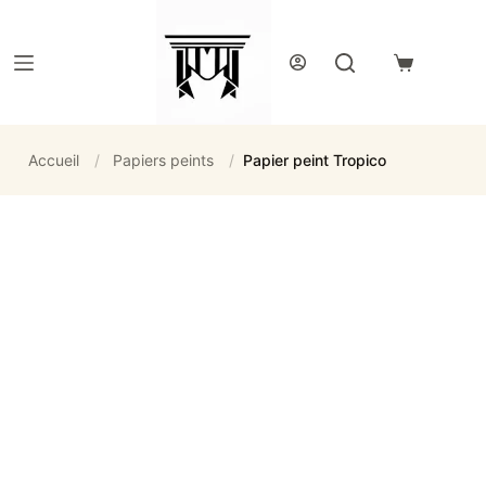
Passer
au
contenu
Panier
d’achat
Accueil
/
Papiers peints
/
Papier peint Tropico