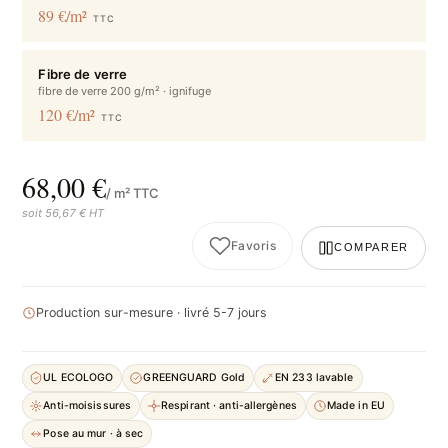
89 €/m²
TTC
Fibre de verre
fibre de verre 200 g/m² · ignifuge
120 €/m²
TTC
68,00 €
/ m² TTC
soit 56,67 € HT
Favoris
COMPARER
Production sur-mesure · livré 5-7 jours
UL ECOLOGO
GREENGUARD Gold
EN 233 lavable
Anti-moisissures
Respirant · anti-allergènes
Made in EU
Pose au mur · à sec