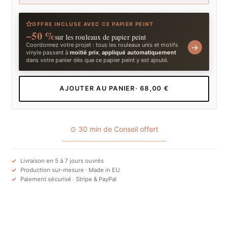
OFFRE INCLUSE AVEC CE PAPIER PEINT
−50 %
sur les rouleaux de papier peint
Coordonnez votre projet : tous les rouleaux unis et motifs
→
vinyle passent à
moitié prix
,
appliqué automatiquement
dans votre panier dès que ce papier peint y est ajouté.
AJOUTER AU PANIER
· 68,00 €
⊙ 30 min de Conseil offert
Livraison en 5 à 7 jours ouvrés
Production sur-mesure · Made in EU
Paiement sécurisé · Stripe & PayPal