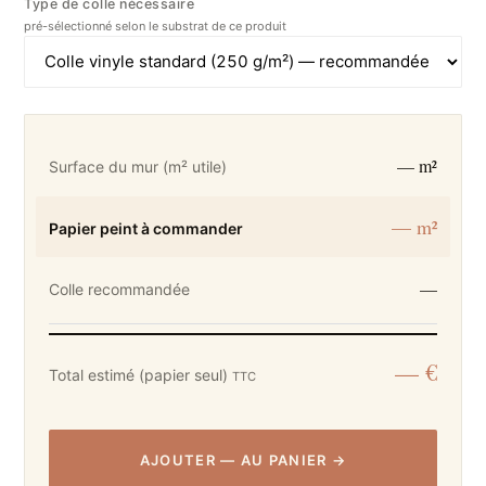
Type de colle nécessaire
pré-sélectionné selon le substrat de ce produit
— m²
Surface du mur (m² utile)
— m²
Papier peint à commander
—
Colle recommandée
— €
Total estimé (papier seul)
TTC
AJOUTER
—
AU PANIER
→