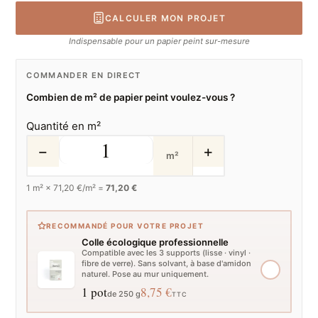
CALCULER MON PROJET
Indispensable pour un papier peint sur-mesure
COMMANDER EN DIRECT
Combien de m² de papier peint voulez-vous ?
Quantité en m²
−
+
m²
1
m² ×
71,20
€/m² =
71,20 €
RECOMMANDÉ POUR VOTRE PROJET
Colle écologique professionnelle
Compatible avec les 3 supports (lisse · vinyl ·
fibre de verre). Sans solvant, à base d'amidon
naturel. Pose au mur uniquement.
1 pot
8,75 €
de 250 g
TTC