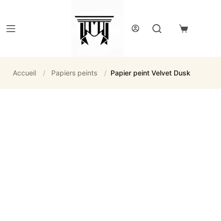
Passer
au
contenu
Panier
d’achat
Accueil
/
Papiers peints
/
Papier peint Velvet Dusk