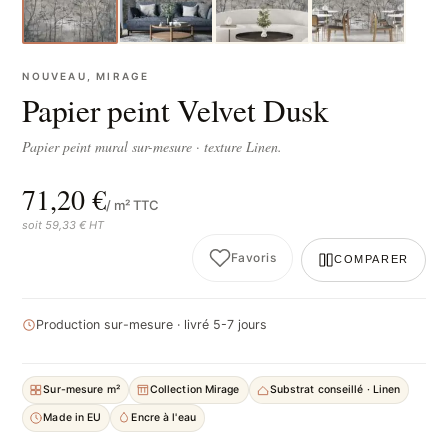
NOUVEAU, MIRAGE
Papier peint Velvet Dusk
Papier peint mural sur-mesure · texture Linen.
71,20 €
/ m² TTC
soit 59,33 € HT
Favoris
COMPARER
Production sur-mesure · livré 5-7 jours
Sur-mesure m²
Collection Mirage
Substrat conseillé · Linen
Made in EU
Encre à l'eau