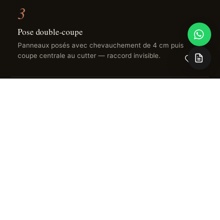
3
Pose double-coupe
Panneaux posés avec chevauchement de 4 cm puis
coupe centrale au cutter — raccord invisible.
0
4
Finition
Marouflage à la spatule, séchage 24 h en évitant les
courants d'air.