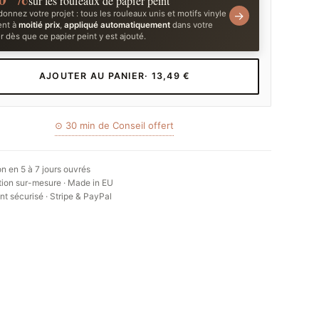
sur les rouleaux de papier peint
onnez votre projet : tous les rouleaux unis et motifs vinyle
→
ent à
moitié prix
,
appliqué automatiquement
dans votre
r dès que ce papier peint y est ajouté.
AJOUTER AU PANIER
· 13,49 €
⊙ 30 min de Conseil offert
on en 5 à 7 jours ouvrés
ion sur-mesure · Made in EU
t sécurisé · Stripe & PayPal