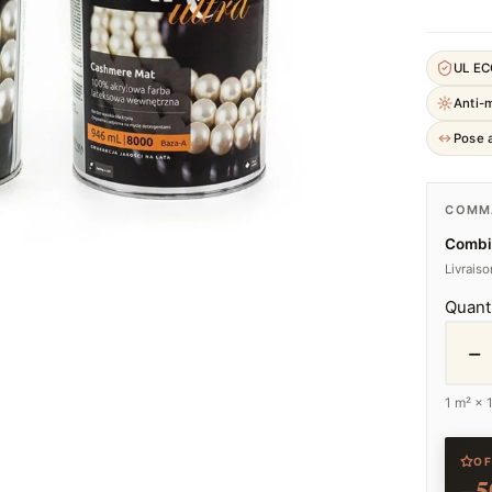
UL E
Anti-
Pose a
COMMA
Combi
Livrais
Quant
−
1
m² ×
OF
−5