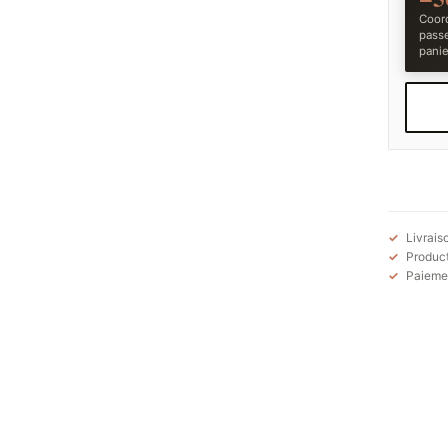
Coord
pass
panie
Livrais
Product
Paiemen