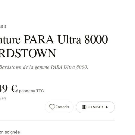
RES
nture PARA Ultra 8000
RDSTOWN
 Bardstown de la gamme PARA Ultra 8000.
49 €
/ panneau TTC
 € HT
Favoris
COMPARER
son soignée