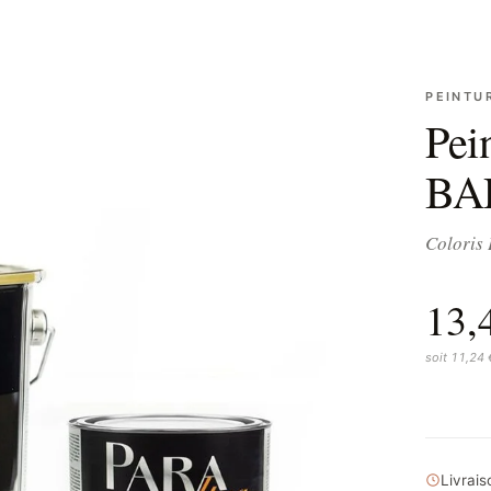
PEINTU
Pei
BA
Coloris
13,
soit 11,24
Livrai