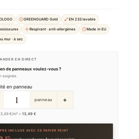
COLOGO
GREENGUARD Gold
EN 233 lavable
moisissures
Respirant · anti-allergènes
Made in EU
u mur · à sec
NDER EN DIRECT
en de panneaux voulez-vous ?
on soignée.
ité en panneau
+
panneau
13,49
€/m² =
13,49 €
FRE INCLUSE AVEC CE PAPIER PEINT
0 %