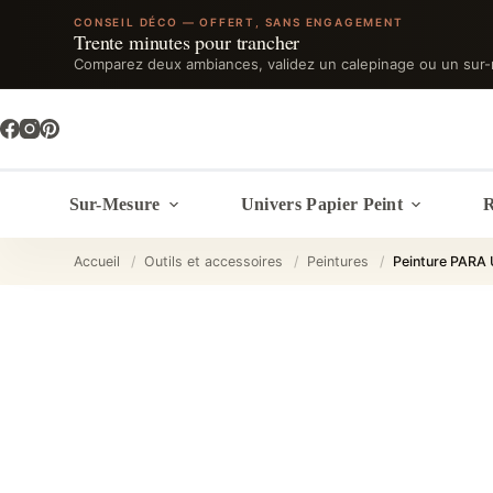
CONSEIL DÉCO — OFFERT, SANS ENGAGEMENT
Trente minutes pour trancher
Comparez deux ambiances, validez un calepinage ou un sur-
Passer
au
contenu
Sur-Mesure
Univers Papier Peint
R
Accueil
/
Outils et accessoires
/
Peintures
/
Peinture PARA