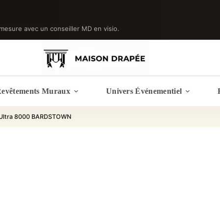
mesure avec un conseiller MD en visio.
evêtements Muraux
Univers Événementiel
 Ultra 8000 BARDSTOWN