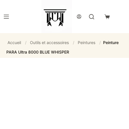
Passer
au
contenu
Panier
d’achat
Accueil
/
Outils et accessoires
/
Peintures
/
Peinture
PARA Ultra 8000 BLUE WHISPER