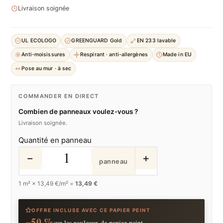
Livraison soignée
UL ECOLOGO
GREENGUARD Gold
EN 233 lavable
Anti-moisissures
Respirant · anti-allergènes
Made in EU
Pose au mur · à sec
COMMANDER EN DIRECT
Combien de panneaux voulez-vous ?
Livraison soignée.
Quantité en panneau
−
+
panneau
1
m² ×
13,49
€/m² =
13,49 €
OFFRE INCLUSE AVEC CE PAPIER PEINT
−50 %
sur les rouleaux de papier peint