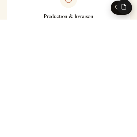
0
Production & livraison
Sur-mesure · Made in EU
Livraison 5-7 jours ouvrés en France · Production série
courte
Pour les caractéristiques techniques complètes (substrat
précis, classement feu, certifications, délai exact selon le
motif), nos conseillers se tiennent à votre disposition.
Demander la fiche technique →