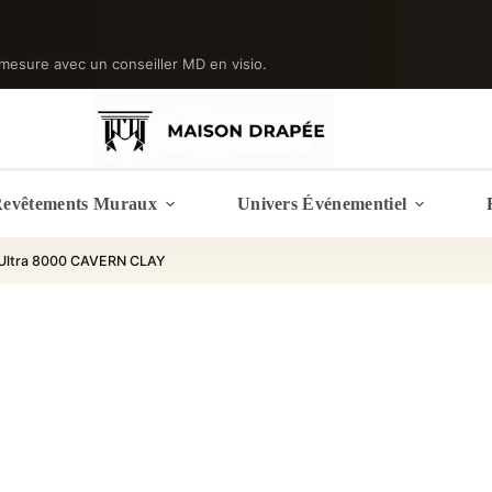
mesure avec un conseiller MD en visio.
evêtements Muraux
Univers Événementiel
 Ultra 8000 CAVERN CLAY