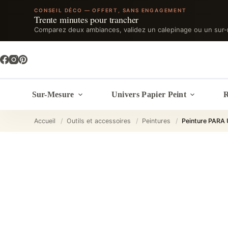
CONSEIL DÉCO — OFFERT, SANS ENGAGEMENT
Trente minutes pour trancher
Comparez deux ambiances, validez un calepinage ou un sur-
Passer
au
contenu
Sur-Mesure
Univers Papier Peint
R
Accueil
/
Outils et accessoires
/
Peintures
/
Peinture PARA