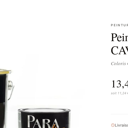
PEINTU
Pei
CA
Coloris
13,
soit 11,24
Livrai