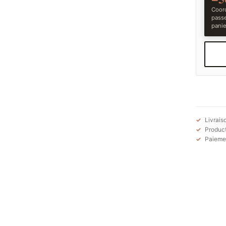
Coord
pass
panie
Livrais
Product
Paiemen