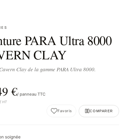
RES
nture PARA Ultra 8000
VERN CLAY
 Cavern Clay de la gamme PARA Ultra 8000.
49 €
/ panneau TTC
 € HT
Favoris
COMPARER
son soignée