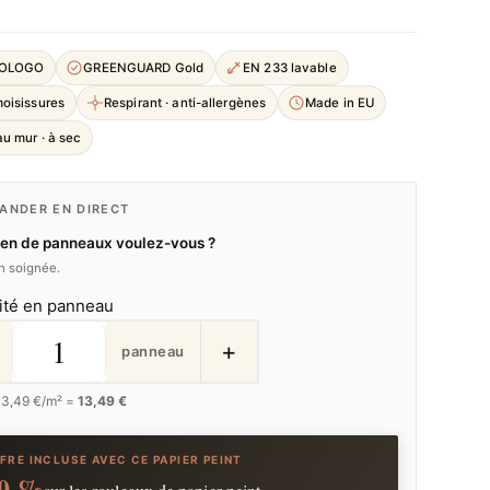
COLOGO
GREENGUARD Gold
EN 233 lavable
moisissures
Respirant · anti-allergènes
Made in EU
u mur · à sec
NDER EN DIRECT
en de panneaux voulez-vous ?
on soignée.
ité en panneau
+
panneau
13,49
€/m² =
13,49 €
FRE INCLUSE AVEC CE PAPIER PEINT
0 %