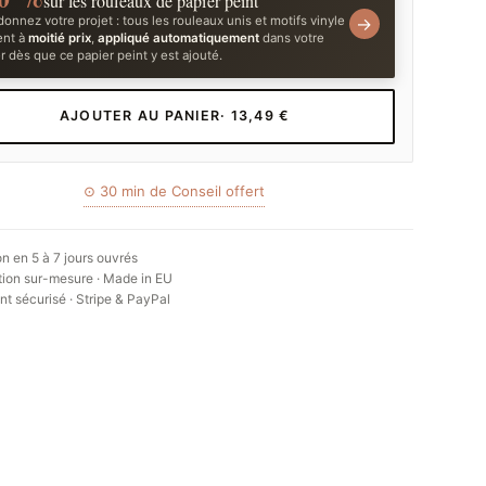
sur les rouleaux de papier peint
onnez votre projet : tous les rouleaux unis et motifs vinyle
→
ent à
moitié prix
,
appliqué automatiquement
dans votre
r dès que ce papier peint y est ajouté.
AJOUTER AU PANIER
· 13,49 €
⊙ 30 min de Conseil offert
on en 5 à 7 jours ouvrés
ion sur-mesure · Made in EU
t sécurisé · Stripe & PayPal