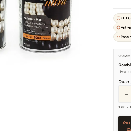
UL E
Anti-
Pose a
COMMA
Combi
Livrais
Quant
−
1
m² ×
OF
−5