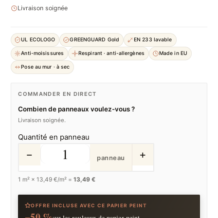
Livraison soignée
UL ECOLOGO
GREENGUARD Gold
EN 233 lavable
Anti-moisissures
Respirant · anti-allergènes
Made in EU
Pose au mur · à sec
COMMANDER EN DIRECT
Combien de panneaux voulez-vous ?
Livraison soignée.
Quantité en panneau
−
+
panneau
1
m² ×
13,49
€/m² =
13,49 €
OFFRE INCLUSE AVEC CE PAPIER PEINT
−50 %
sur les rouleaux de papier peint