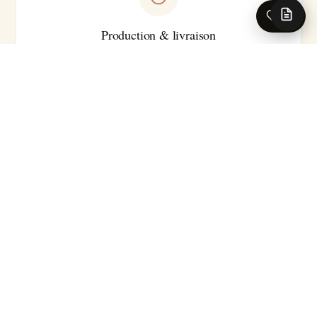
0
Production & livraison
Sur-mesure · Made in EU
Livraison 5-7 jours ouvrés en France · Production série
courte
Pour les caractéristiques techniques complètes (substrat
précis, classement feu, certifications, délai exact selon le
motif), nos conseillers se tiennent à votre disposition.
Demander la fiche technique →