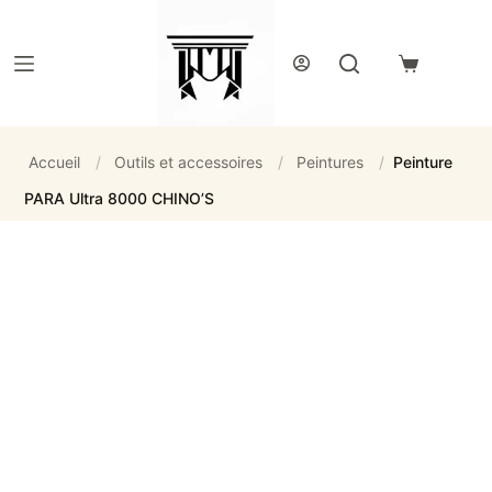
Passer
au
contenu
Panier
d’achat
Accueil
/
Outils et accessoires
/
Peintures
/
Peinture
PARA Ultra 8000 CHINO’S