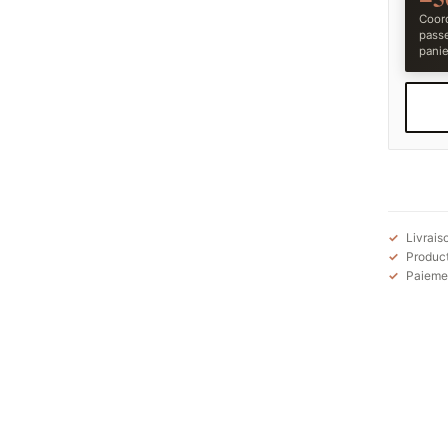
Coord
pass
panie
Livrais
Product
Paiemen