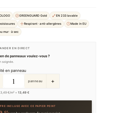
COLOGO
GREENGUARD Gold
EN 233 lavable
moisissures
Respirant · anti-allergènes
Made in EU
u mur · à sec
NDER EN DIRECT
en de panneaux voulez-vous ?
on soignée.
ité en panneau
+
panneau
13,49
€/m² =
13,49 €
FRE INCLUSE AVEC CE PAPIER PEINT
0 %