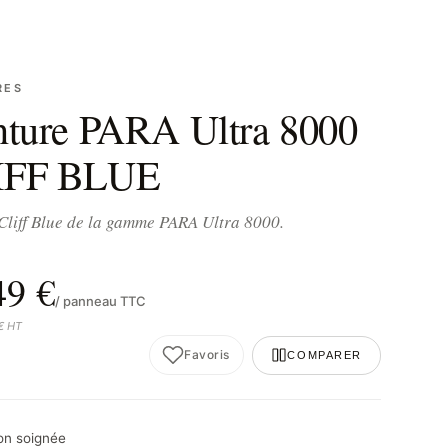
RES
nture PARA Ultra 8000
IFF BLUE
Cliff Blue de la gamme PARA Ultra 8000.
49 €
/ panneau TTC
 € HT
Favoris
COMPARER
son soignée