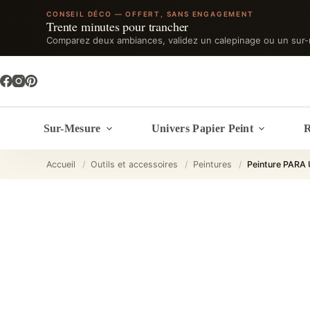
CONSEIL DÉCO — OFFERT, SANS ENGAGEMENT
Trente minutes pour trancher
Comparez deux ambiances, validez un calepinage ou un sur-
Passer
au
contenu
Sur-Mesure
Univers Papier Peint
R
Accueil
/
Outils et accessoires
/
Peintures
/
Peinture PARA 