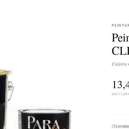
PEINTU
Pei
CL
Coloris 
13,
soit 11,24
Livrai