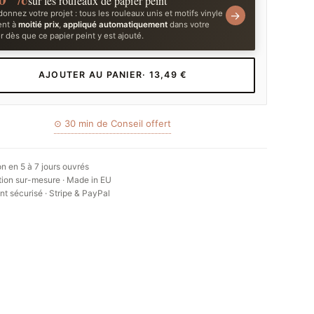
sur les rouleaux de papier peint
onnez votre projet : tous les rouleaux unis et motifs vinyle
→
ent à
moitié prix
,
appliqué automatiquement
dans votre
r dès que ce papier peint y est ajouté.
AJOUTER AU PANIER
· 13,49 €
⊙ 30 min de Conseil offert
on en 5 à 7 jours ouvrés
ion sur-mesure · Made in EU
t sécurisé · Stripe & PayPal