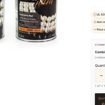
UL E
Anti-
Pose a
COMMA
Combi
Livrais
Quant
−
1
m² ×
OF
−5