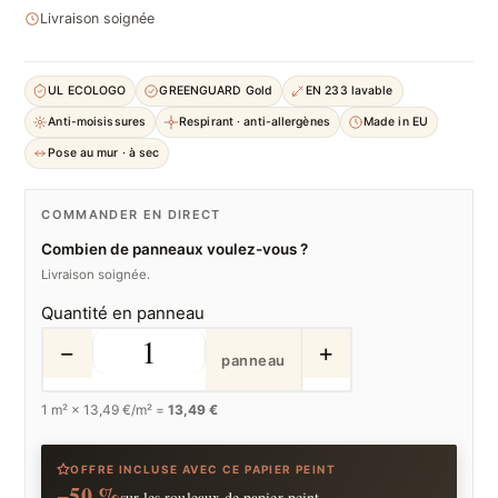
Livraison soignée
UL ECOLOGO
GREENGUARD Gold
EN 233 lavable
Anti-moisissures
Respirant · anti-allergènes
Made in EU
Pose au mur · à sec
COMMANDER EN DIRECT
Combien de panneaux voulez-vous ?
Livraison soignée.
Quantité en panneau
−
+
panneau
1
m² ×
13,49
€/m² =
13,49 €
OFFRE INCLUSE AVEC CE PAPIER PEINT
−50 %
sur les rouleaux de papier peint