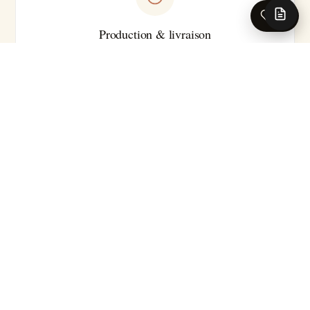
0
Production & livraison
Sur-mesure · Made in EU
Livraison 5-7 jours ouvrés en France · Production série
courte
Pour les caractéristiques techniques complètes (substrat
précis, classement feu, certifications, délai exact selon le
motif), nos conseillers se tiennent à votre disposition.
Demander la fiche technique →