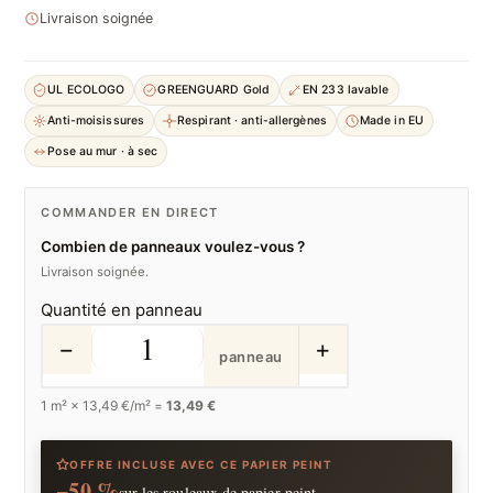
Livraison soignée
UL ECOLOGO
GREENGUARD Gold
EN 233 lavable
Anti-moisissures
Respirant · anti-allergènes
Made in EU
Pose au mur · à sec
COMMANDER EN DIRECT
Combien de panneaux voulez-vous ?
Livraison soignée.
Quantité en panneau
−
+
panneau
1
m² ×
13,49
€/m² =
13,49 €
OFFRE INCLUSE AVEC CE PAPIER PEINT
−50 %
sur les rouleaux de papier peint