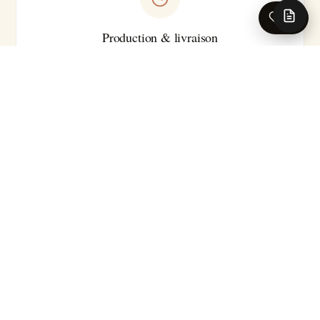
0
Production & livraison
Sur-mesure · Made in EU
Livraison 5-7 jours ouvrés en France · Production série
courte
Pour les caractéristiques techniques complètes (substrat
précis, classement feu, certifications, délai exact selon le
motif), nos conseillers se tiennent à votre disposition.
Demander la fiche technique →