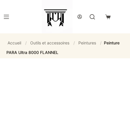
Passer
au
contenu
Panier
d’achat
Accueil
/
Outils et accessoires
/
Peintures
/
Peinture
PARA Ultra 8000 FLANNEL