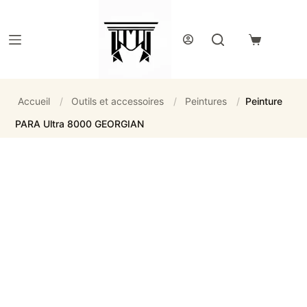
Passer
au
contenu
Panier
d’achat
Accueil
/
Outils et accessoires
/
Peintures
/
Peinture
PARA Ultra 8000 GEORGIAN