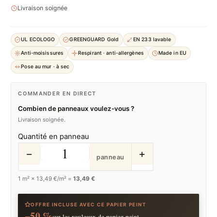
Livraison soignée
UL ECOLOGO
GREENGUARD Gold
EN 233 lavable
Anti-moisissures
Respirant · anti-allergènes
Made in EU
Pose au mur · à sec
COMMANDER EN DIRECT
Combien de panneaux voulez-vous ?
Livraison soignée.
Quantité en panneau
−
+
panneau
1
m² ×
13,49
€/m² =
13,49 €
OFFRE INCLUSE AVEC CE PAPIER PEINT
−50 %
sur les rouleaux de papier peint