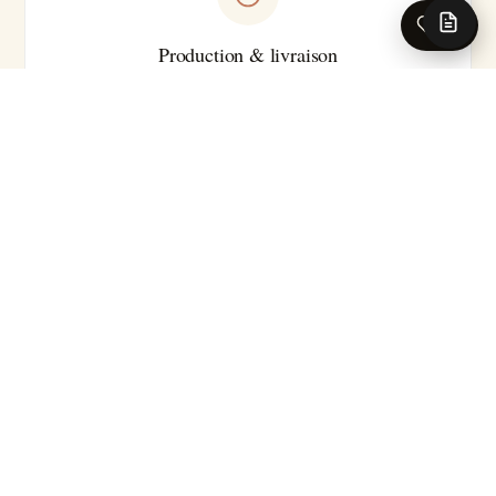
0
Production & livraison
Sur-mesure · Made in EU
Livraison 5-7 jours ouvrés en France · Production série
courte
Pour les caractéristiques techniques complètes (substrat
précis, classement feu, certifications, délai exact selon le
motif), nos conseillers se tiennent à votre disposition.
Demander la fiche technique →