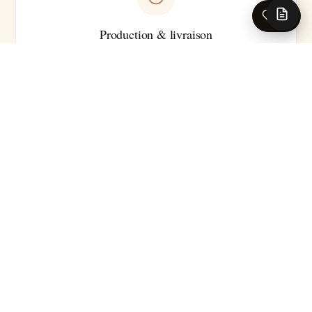
0
Production & livraison
Sur-mesure · Made in EU
Livraison 5-7 jours ouvrés en France · Production série
courte
Pour les caractéristiques techniques complètes (substrat
précis, classement feu, certifications, délai exact selon le
motif), nos conseillers se tiennent à votre disposition.
Demander la fiche technique →