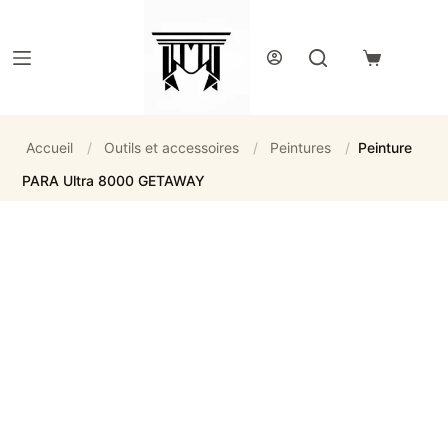
Passer
au
contenu
Panier
d’achat
Accueil
/
Outils et accessoires
/
Peintures
/
Peinture
PARA Ultra 8000 GETAWAY