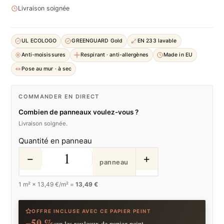
Livraison soignée
UL ECOLOGO
GREENGUARD Gold
EN 233 lavable
Anti-moisissures
Respirant · anti-allergènes
Made in EU
Pose au mur · à sec
COMMANDER EN DIRECT
Combien de panneaux voulez-vous ?
Livraison soignée.
Quantité en panneau
−
+
panneau
1
m² ×
13,49
€/m² =
13,49 €
OFFRE INCLUSE AVEC CE PAPIER PEINT
−50 %
sur les rouleaux de papier peint