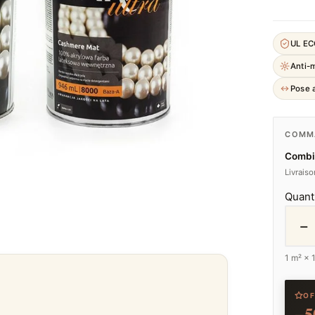
UL E
Anti-
Pose a
COMMA
Combi
Livrais
Quant
−
1
m² ×
OF
−5