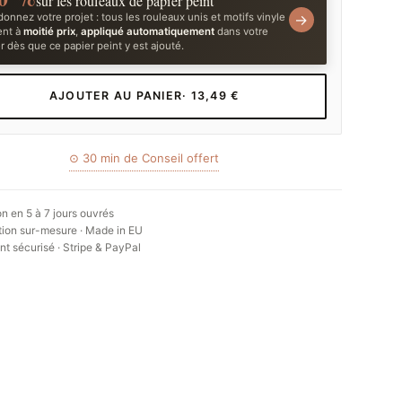
sur les rouleaux de papier peint
onnez votre projet : tous les rouleaux unis et motifs vinyle
→
ent à
moitié prix
,
appliqué automatiquement
dans votre
r dès que ce papier peint y est ajouté.
AJOUTER AU PANIER
· 13,49 €
⊙ 30 min de Conseil offert
on en 5 à 7 jours ouvrés
ion sur-mesure · Made in EU
t sécurisé · Stripe & PayPal