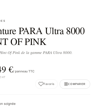
RES
nture PARA Ultra 8000
NT OF PINK
Hint Of Pink de la gamme PARA Ultra 8000.
49 €
/ panneau TTC
 € HT
Favoris
COMPARER
son soignée