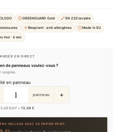
COLOGO
GREENGUARD Gold
EN 233 lavable
moisissures
Respirant · anti-allergènes
Made in EU
u mur · à sec
NDER EN DIRECT
en de panneaux voulez-vous ?
on soignée.
ité en panneau
+
panneau
13,49
€/m² =
13,49 €
FRE INCLUSE AVEC CE PAPIER PEINT
0 %