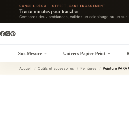
CONSEIL DÉCO — OFFERT, SANS ENGAGEMENT
Trente minutes pour trancher
Comparez deux ambiances, validez un calepinage ou un sur-
Passer
au
contenu
Sur-Mesure
Univers Papier Peint
R
Accueil
/
Outils et accessoires
/
Peintures
/
Peinture PARA 