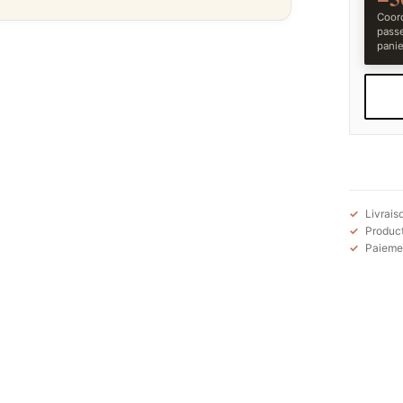
Coord
pass
panie
Livrais
Product
Paiemen