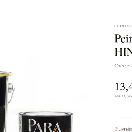
PEINTU
Pei
HI
Coloris 
13,
soit 11,24
Livrai