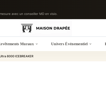
mesure avec un conseiller MD en visio.
evêtements Muraux
Univers Événementiel
 Ultra 8000 ICEBREAKER