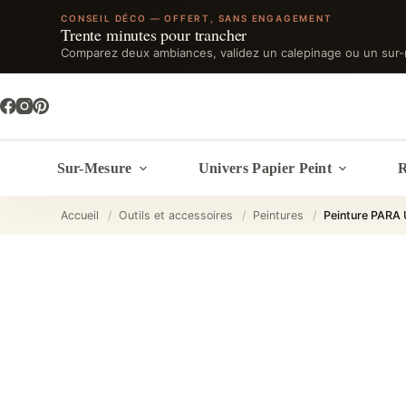
CONSEIL DÉCO — OFFERT, SANS ENGAGEMENT
Trente minutes pour trancher
Comparez deux ambiances, validez un calepinage ou un sur-
Passer
au
contenu
Sur-Mesure
Univers Papier Peint
R
Accueil
/
Outils et accessoires
/
Peintures
/
Peinture PARA