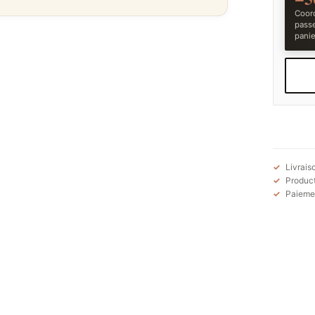
Coord
pass
panie
Livrais
Product
Paiemen