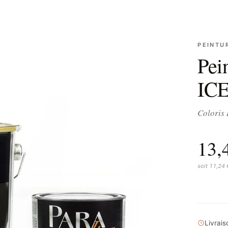
PEINTU
Pei
IC
Coloris
13,
soit 11,24
Livrai