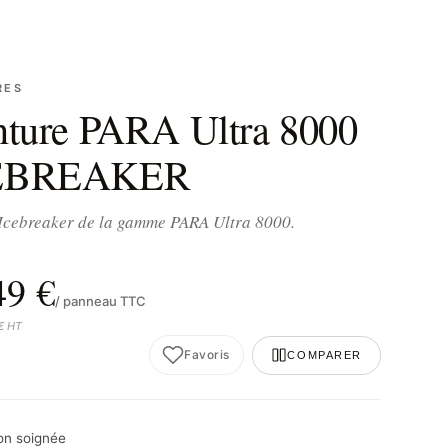
RES
nture PARA Ultra 8000
EBREAKER
 Icebreaker de la gamme PARA Ultra 8000.
49 €
/ panneau TTC
 € HT
Favoris
COMPARER
son soignée