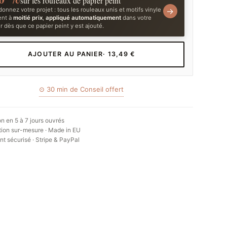
sur les rouleaux de papier peint
onnez votre projet : tous les rouleaux unis et motifs vinyle
→
ent à
moitié prix
,
appliqué automatiquement
dans votre
r dès que ce papier peint y est ajouté.
AJOUTER AU PANIER
· 13,49 €
⊙ 30 min de Conseil offert
on en 5 à 7 jours ouvrés
ion sur-mesure · Made in EU
t sécurisé · Stripe & PayPal