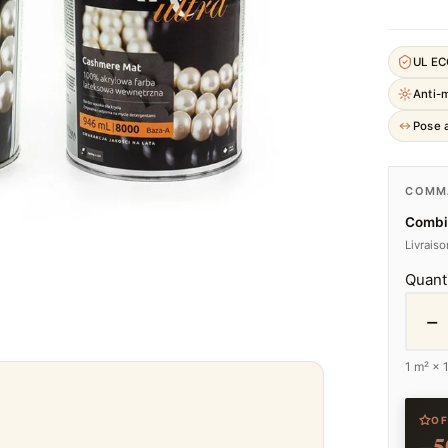
UL E
Anti-
Pose a
COMMA
Combi
Livrais
Quant
−
1
m² ×
OF
−5