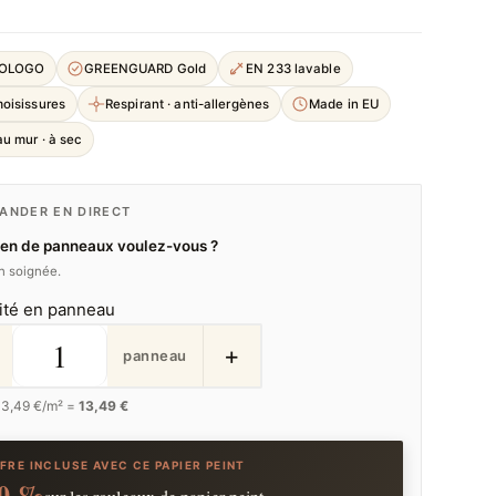
COLOGO
GREENGUARD Gold
EN 233 lavable
moisissures
Respirant · anti-allergènes
Made in EU
u mur · à sec
NDER EN DIRECT
en de panneaux voulez-vous ?
on soignée.
ité en panneau
+
panneau
13,49
€/m² =
13,49 €
FRE INCLUSE AVEC CE PAPIER PEINT
0 %