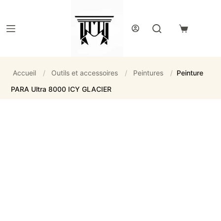
Passer
au
contenu
Panier
d’achat
Accueil
/
Outils et accessoires
/
Peintures
/
Peinture
PARA Ultra 8000 ICY GLACIER