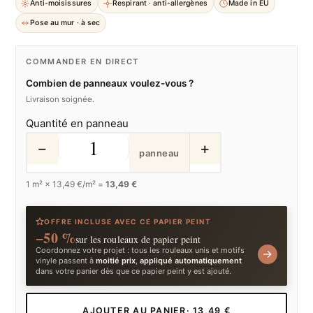
Anti-moisissures
Respirant · anti-allergènes
Made in EU
Pose au mur · à sec
COMMANDER EN DIRECT
Combien de panneaux voulez-vous ?
Livraison soignée.
Quantité en panneau
−
+
panneau
1
m² ×
13,49
€/m² =
13,49 €
OFFRE INCLUSE AVEC CE PAPIER PEINT
−50 %
sur les rouleaux de papier peint
Coordonnez votre projet : tous les rouleaux unis et motifs
→
vinyle passent à
moitié prix
,
appliqué automatiquement
dans votre panier dès que ce papier peint y est ajouté.
AJOUTER AU PANIER
· 13,49 €