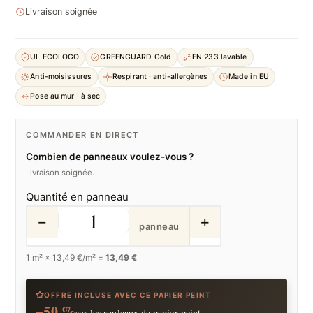
Livraison soignée
UL ECOLOGO
GREENGUARD Gold
EN 233 lavable
Anti-moisissures
Respirant · anti-allergènes
Made in EU
Pose au mur · à sec
COMMANDER EN DIRECT
Combien de panneaux voulez-vous ?
Livraison soignée.
Quantité en panneau
−
+
panneau
1
m² ×
13,49
€/m² =
13,49 €
OFFRE INCLUSE AVEC CE PAPIER PEINT
−50 %
sur les rouleaux de papier peint