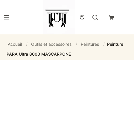
Passer
au
contenu
Panier
d’achat
Accueil
/
Outils et accessoires
/
Peintures
/
Peinture
PARA Ultra 8000 MASCARPONE