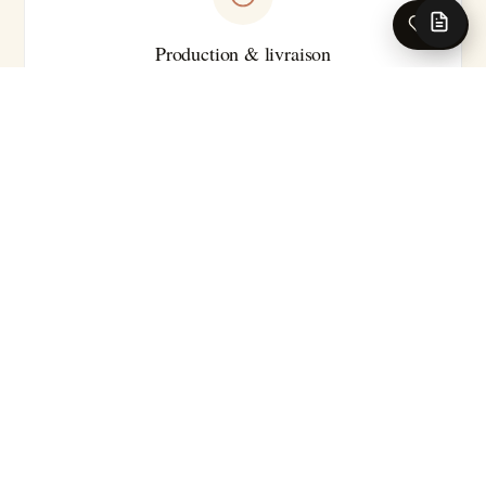
0
Production & livraison
Sur-mesure · Made in EU
Livraison 5-7 jours ouvrés en France · Production série
courte
Pour les caractéristiques techniques complètes (substrat
précis, classement feu, certifications, délai exact selon le
motif), nos conseillers se tiennent à votre disposition.
Demander la fiche technique →