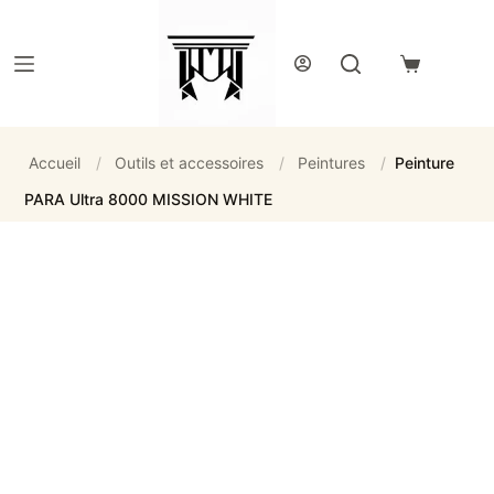
Passer
au
contenu
Panier
d’achat
Accueil
/
Outils et accessoires
/
Peintures
/
Peinture
PARA Ultra 8000 MISSION WHITE