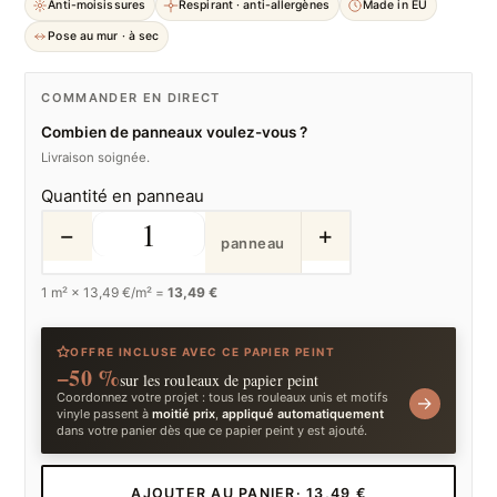
Anti-moisissures
Respirant · anti-allergènes
Made in EU
Pose au mur · à sec
COMMANDER EN DIRECT
Combien de panneaux voulez-vous ?
Livraison soignée.
Quantité en panneau
−
+
panneau
1
m² ×
13,49
€/m² =
13,49 €
OFFRE INCLUSE AVEC CE PAPIER PEINT
−50 %
sur les rouleaux de papier peint
Coordonnez votre projet : tous les rouleaux unis et motifs
→
vinyle passent à
moitié prix
,
appliqué automatiquement
dans votre panier dès que ce papier peint y est ajouté.
AJOUTER AU PANIER
· 13,49 €