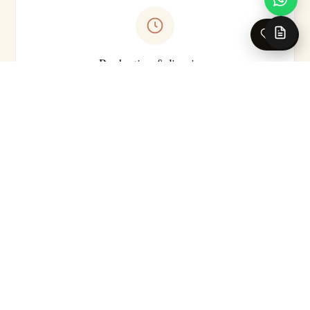
0
Production & livraison
Sur-mesure · Made in EU
Livraison 5-7 jours ouvrés en France · Production série
courte
Pour les caractéristiques techniques complètes (substrat
précis, classement feu, certifications, délai exact selon le
motif), nos conseillers se tiennent à votre disposition.
Demander la fiche technique →