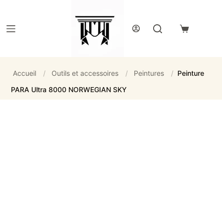
Passer
au
contenu
Panier
d’achat
Accueil
/
Outils et accessoires
/
Peintures
/
Peinture
PARA Ultra 8000 NORWEGIAN SKY