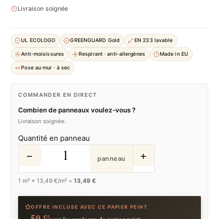
Livraison soignée
UL ECOLOGO
GREENGUARD Gold
EN 233 lavable
Anti-moisissures
Respirant · anti-allergènes
Made in EU
Pose au mur · à sec
COMMANDER EN DIRECT
Combien de panneaux voulez-vous ?
Livraison soignée.
Quantité en panneau
−
+
panneau
1
m² ×
13,49
€/m² =
13,49 €
OFFRE INCLUSE AVEC CE PAPIER PEINT
−50 %