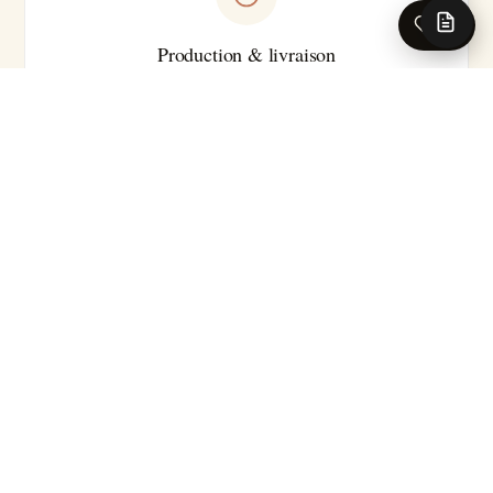
0
Production & livraison
Sur-mesure · Made in EU
Livraison 5-7 jours ouvrés en France · Production série
courte
Pour les caractéristiques techniques complètes (substrat
précis, classement feu, certifications, délai exact selon le
motif), nos conseillers se tiennent à votre disposition.
Demander la fiche technique →