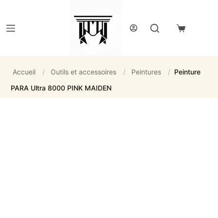
Passer
au
contenu
Panier
d’achat
Accueil
/
Outils et accessoires
/
Peintures
/
Peinture
PARA Ultra 8000 PINK MAIDEN