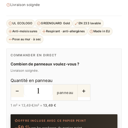
Livraison soignée
UL ECOLOGO
GREENGUARD Gold
EN 233 lavable
Anti-moisissures
Respirant · anti-allergènes
Made in EU
Pose au mur · à sec
COMMANDER EN DIRECT
Combien de panneaux voulez-vous ?
Livraison soignée.
Quantité en panneau
−
+
panneau
1
m² ×
13,49
€/m² =
13,49 €
OFFRE INCLUSE AVEC CE PAPIER PEINT
−50 %
sur les rouleaux de papier peint