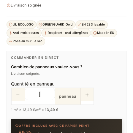
Livraison soignée
UL ECOLOGO
GREENGUARD Gold
EN 233 lavable
Anti-moisissures
Respirant · anti-allergènes
Made in EU
Pose au mur · à sec
COMMANDER EN DIRECT
Combien de panneaux voulez-vous ?
Livraison soignée.
Quantité en panneau
−
+
panneau
1
m² ×
13,49
€/m² =
13,49 €
OFFRE INCLUSE AVEC CE PAPIER PEINT
−50 %