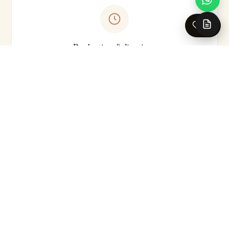
0
Production & livraison
Sur-mesure · Made in EU
Livraison 5-7 jours ouvrés en France · Production série
courte
Pour les caractéristiques techniques complètes (substrat
précis, classement feu, certifications, délai exact selon le
motif), nos conseillers se tiennent à votre disposition.
Demander la fiche technique →