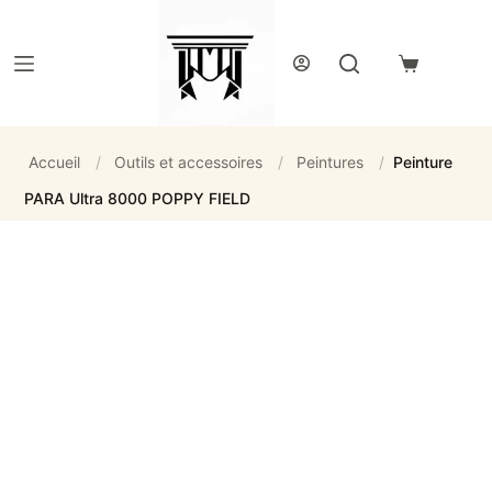
Passer
au
contenu
Panier
d’achat
Accueil
/
Outils et accessoires
/
Peintures
/
Peinture
PARA Ultra 8000 POPPY FIELD