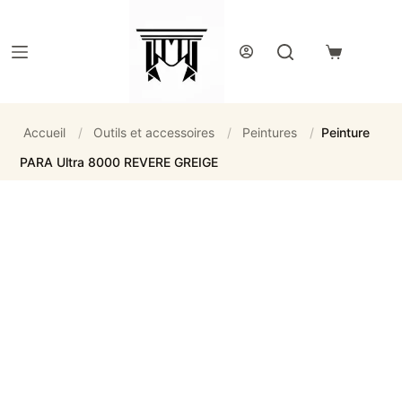
Passer
au
contenu
Panier
d’achat
Accueil
/
Outils et accessoires
/
Peintures
/
Peinture
PARA Ultra 8000 REVERE GREIGE