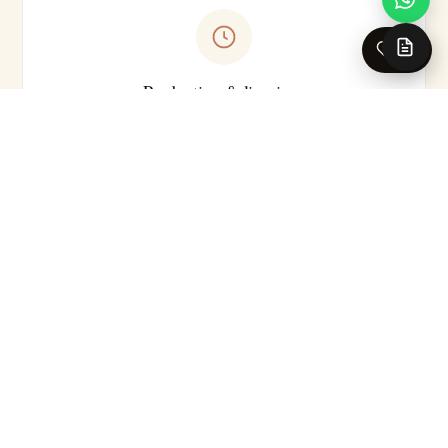
0
Production & livraison
Sur-mesure · Made in EU
Livraison 5-7 jours ouvrés en France · Production série
courte
Pour les caractéristiques techniques complètes (substrat
précis, classement feu, certifications, délai exact selon le
motif), nos conseillers se tiennent à votre disposition.
Demander la fiche technique →