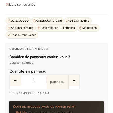
Livraison soignée
UL ECOLOGO
GREENGUARD Gold
EN 233 lavable
Anti-moisissures
Respirant · anti-allergènes
Made in EU
Pose au mur · à sec
COMMANDER EN DIRECT
Combien de panneaux voulez-vous ?
Livraison soignée.
Quantité en panneau
−
+
panneau
1
m² ×
13,49
€/m² =
13,49 €
OFFRE INCLUSE AVEC CE PAPIER PEINT
−50 %