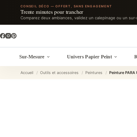
CONSEIL DÉCO — OFFERT, SANS ENGAGEMENT
Trente minutes pour trancher
Comparez deux ambiances, validez un calepinage ou un sur-
Passer
au
contenu
Sur-Mesure
Univers Papier Peint
R
Accueil
/
Outils et accessoires
/
Peintures
/
Peinture PARA