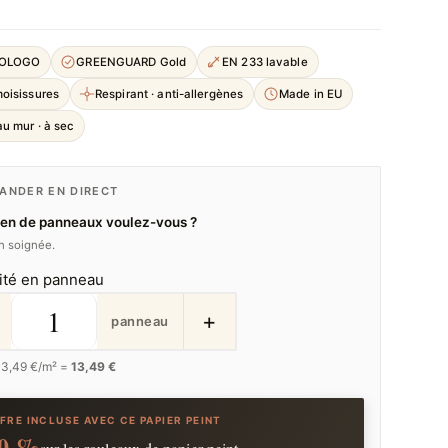
COLOGO
GREENGUARD Gold
EN 233 lavable
moisissures
Respirant · anti-allergènes
Made in EU
u mur · à sec
NDER EN DIRECT
en de panneaux voulez-vous ?
on soignée.
ité en panneau
+
panneau
13,49
€/m² =
13,49 €
FRE INCLUSE AVEC CE PAPIER PEINT
0 %