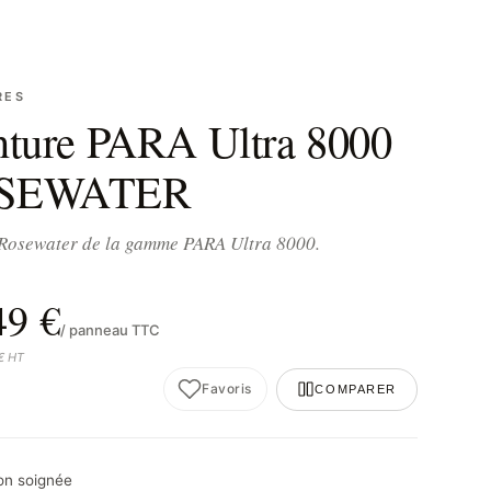
RES
nture PARA Ultra 8000
SEWATER
 Rosewater de la gamme PARA Ultra 8000.
49 €
/ panneau TTC
 € HT
Favoris
COMPARER
son soignée