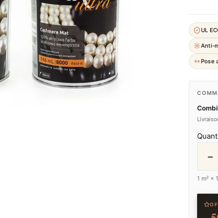
UL E
Anti-
Pose a
COMMA
Combi
Livrais
Quant
−
1
m² ×
OF
−5