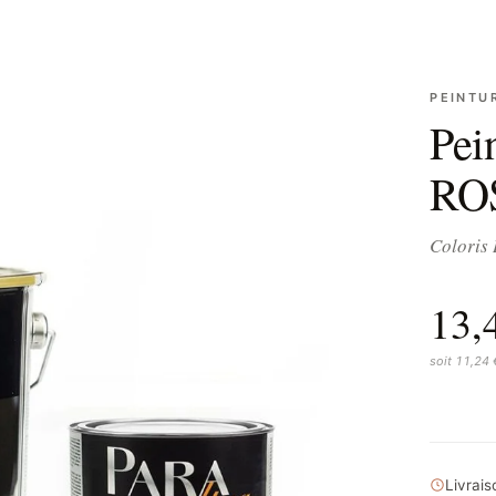
PEINTU
Pei
RO
Coloris
13,
soit 11,24
Livrai