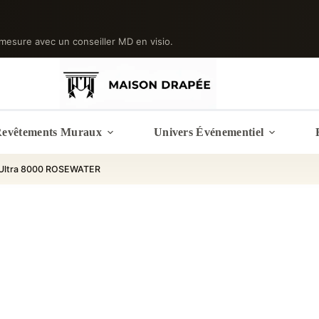
mesure avec un conseiller MD en visio.
evêtements Muraux
Univers Événementiel
 Ultra 8000 ROSEWATER