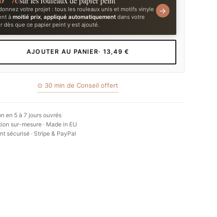
sur les rouleaux de papier peint
onnez votre projet : tous les rouleaux unis et motifs vinyle
→
ent à
moitié prix
,
appliqué automatiquement
dans votre
r dès que ce papier peint y est ajouté.
AJOUTER AU PANIER
· 13,49 €
⊙ 30 min de Conseil offert
on en 5 à 7 jours ouvrés
ion sur-mesure · Made in EU
t sécurisé · Stripe & PayPal