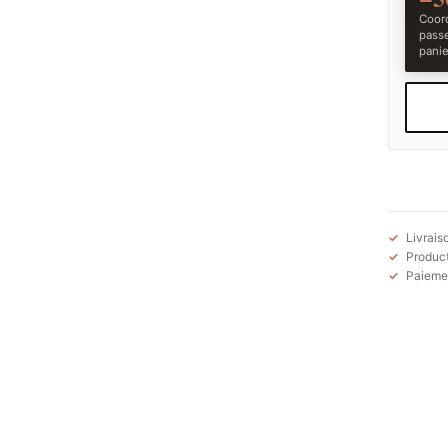
Coord
pass
panie
Livrais
Product
Paiemen