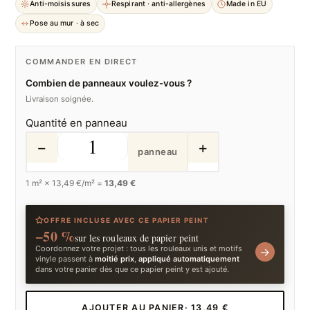
Anti-moisissures
Respirant · anti-allergènes
Made in EU
Pose au mur · à sec
COMMANDER EN DIRECT
Combien de panneaux voulez-vous ?
Livraison soignée.
Quantité en panneau
−
+
panneau
1
m² ×
13,49
€/m² =
13,49 €
OFFRE INCLUSE AVEC CE PAPIER PEINT
−50 %
sur les rouleaux de papier peint
Coordonnez votre projet : tous les rouleaux unis et motifs
→
vinyle passent à
moitié prix
,
appliqué automatiquement
dans votre panier dès que ce papier peint y est ajouté.
AJOUTER AU PANIER
· 13,49 €