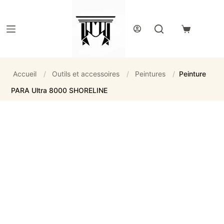
Passer
au
contenu
Panier
d’achat
Accueil
/
Outils et accessoires
/
Peintures
/
Peinture
PARA Ultra 8000 SHORELINE