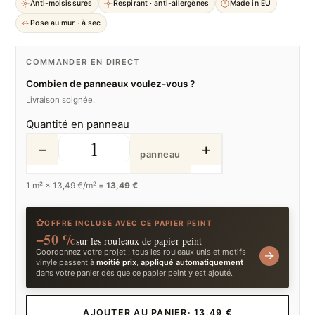
Anti-moisissures
Respirant · anti-allergènes
Made in EU
Pose au mur · à sec
COMMANDER EN DIRECT
Combien de panneaux voulez-vous ?
Livraison soignée.
Quantité en panneau
−
+
panneau
1
m² ×
13,49
€/m² =
13,49 €
OFFRE INCLUSE AVEC CE PAPIER PEINT
−50 %
sur les rouleaux de papier peint
Coordonnez votre projet : tous les rouleaux unis et motifs
→
vinyle passent à
moitié prix
,
appliqué automatiquement
dans votre panier dès que ce papier peint y est ajouté.
AJOUTER AU PANIER
· 13,49 €