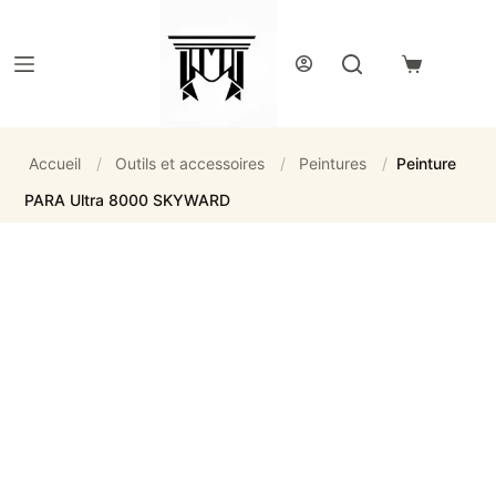
Passer
au
contenu
Panier
d’achat
Accueil
/
Outils et accessoires
/
Peintures
/
Peinture
PARA Ultra 8000 SKYWARD