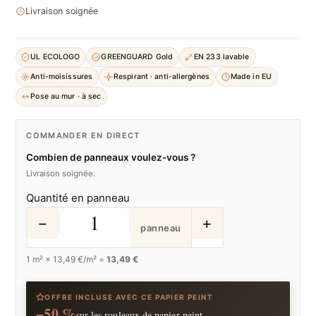
Livraison soignée
UL ECOLOGO
GREENGUARD Gold
EN 233 lavable
Anti-moisissures
Respirant · anti-allergènes
Made in EU
Pose au mur · à sec
COMMANDER EN DIRECT
Combien de panneaux voulez-vous ?
Livraison soignée.
Quantité en panneau
−
+
panneau
1
m² ×
13,49
€/m² =
13,49 €
OFFRE INCLUSE AVEC CE PAPIER PEINT
−50 %
sur les rouleaux de papier peint