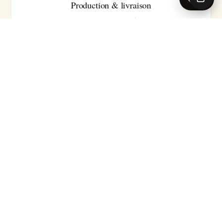
Production & livraison
Sur-mesure · Made in EU
Livraison 5-7 jours ouvrés en France · Production série
courte
Pour les caractéristiques techniques complètes (substrat
précis, classement feu, certifications, délai exact selon le
motif), nos conseillers se tiennent à votre disposition.
Demander la fiche technique →