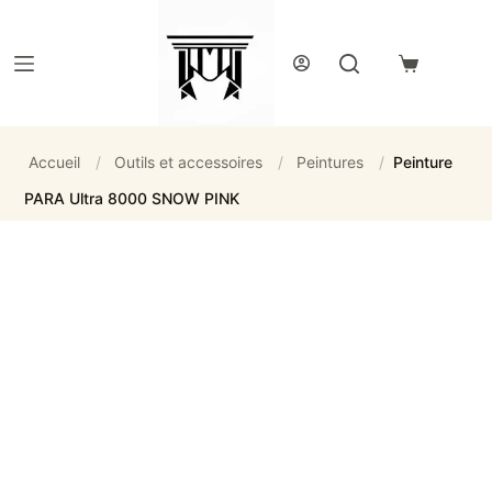
Passer
au
contenu
Panier
d’achat
Accueil
/
Outils et accessoires
/
Peintures
/
Peinture
PARA Ultra 8000 SNOW PINK