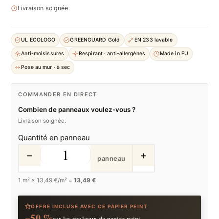
Livraison soignée
UL ECOLOGO
GREENGUARD Gold
EN 233 lavable
Anti-moisissures
Respirant · anti-allergènes
Made in EU
Pose au mur · à sec
COMMANDER EN DIRECT
Combien de panneaux voulez-vous ?
Livraison soignée.
Quantité en panneau
−
+
panneau
1
m² ×
13,49
€/m² =
13,49 €
OFFRE INCLUSE AVEC CE PAPIER PEINT
−50 %
sur les rouleaux de papier peint