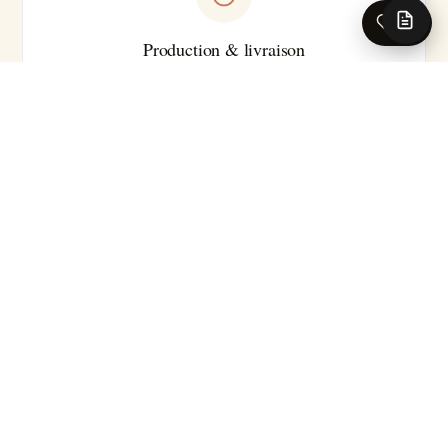
0
Production & livraison
Sur-mesure · Made in EU
Livraison 5-7 jours ouvrés en France · Production série
courte
Pour les caractéristiques techniques complètes (substrat
précis, classement feu, certifications, délai exact selon le
motif), nos conseillers se tiennent à votre disposition.
Demander la fiche technique →