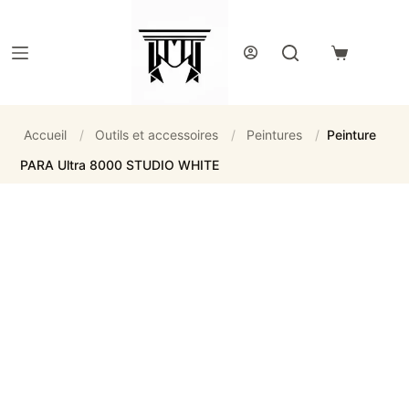
Passer
au
contenu
Panier
d’achat
Accueil
/
Outils et accessoires
/
Peintures
/
Peinture
PARA Ultra 8000 STUDIO WHITE