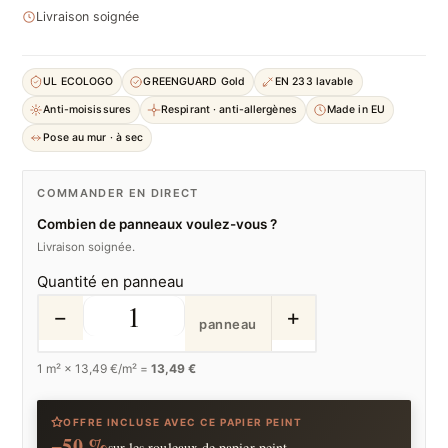
Livraison soignée
UL ECOLOGO
GREENGUARD Gold
EN 233 lavable
Anti-moisissures
Respirant · anti-allergènes
Made in EU
Pose au mur · à sec
COMMANDER EN DIRECT
Combien de panneaux voulez-vous ?
Livraison soignée.
Quantité en panneau
−
+
panneau
1
m² ×
13,49
€/m² =
13,49 €
OFFRE INCLUSE AVEC CE PAPIER PEINT
−50 %
sur les rouleaux de papier peint