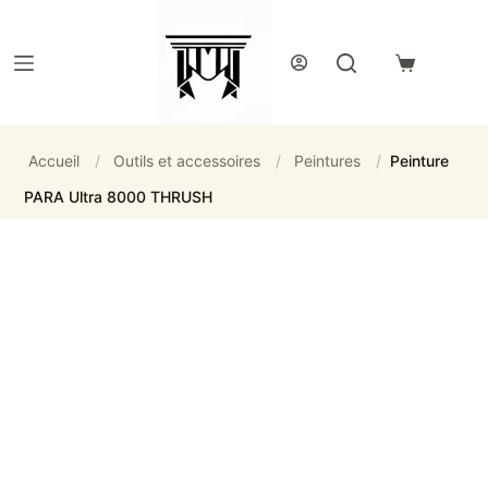
Passer
au
contenu
Panier
d’achat
Accueil
/
Outils et accessoires
/
Peintures
/
Peinture
PARA Ultra 8000 THRUSH