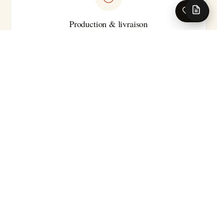
0
Production & livraison
Sur-mesure · Made in EU
Livraison 5-7 jours ouvrés en France · Production série
courte
Pour les caractéristiques techniques complètes (substrat
précis, classement feu, certifications, délai exact selon le
motif), nos conseillers se tiennent à votre disposition.
Demander la fiche technique →