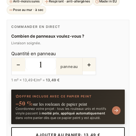
Anti-moisissures
Respirant · anti-allergènes
Made in EU
Pose au mur · à sec
COMMANDER EN DIRECT
Combien de panneaux voulez-vous ?
Livraison soignée.
Quantité en panneau
−
+
panneau
1
m² ×
13,49
€/m² =
13,49 €
OFFRE INCLUSE AVEC CE PAPIER PEINT
−50 %
sur les rouleaux de papier peint
Coordonnez votre projet : tous les rouleaux unis et motifs
→
vinyle passent à
moitié prix
,
appliqué automatiquement
dans votre panier dès que ce papier peint y est ajouté.
AJOUTER AU PANIER
· 13,49 €