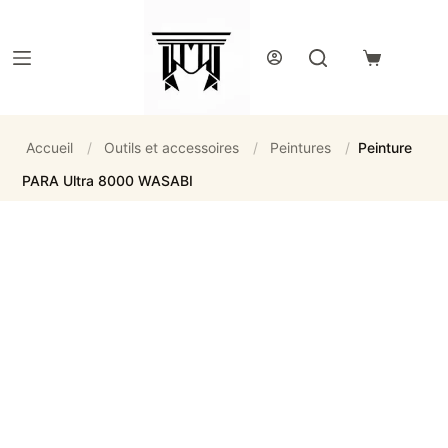
Passer
au
contenu
Panier
d’achat
Accueil
/
Outils et accessoires
/
Peintures
/
Peinture
PARA Ultra 8000 WASABI