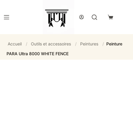
Passer
au
contenu
Panier
d’achat
Accueil
/
Outils et accessoires
/
Peintures
/
Peinture
PARA Ultra 8000 WHITE FENCE