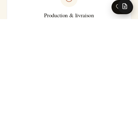
0
Production & livraison
Sur-mesure · Made in EU
Livraison 5-7 jours ouvrés en France · Production série
courte
Pour les caractéristiques techniques complètes (substrat
précis, classement feu, certifications, délai exact selon le
motif), nos conseillers se tiennent à votre disposition.
Demander la fiche technique →