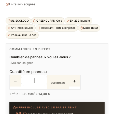
Livraison soignée
UL ECOLOGO
GREENGUARD Gold
EN 233 lavable
Anti-moisissures
Respirant · anti-allergènes
Made in EU
Pose au mur · à sec
COMMANDER EN DIRECT
Combien de panneaux voulez-vous ?
Livraison soignée.
Quantité en panneau
−
+
panneau
1
m² ×
13,49
€/m² =
13,49 €
OFFRE INCLUSE AVEC CE PAPIER PEINT
−50 %
sur les rouleaux de papier peint