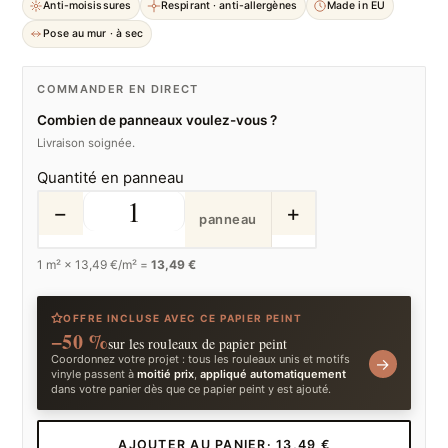
Anti-moisissures
Respirant · anti-allergènes
Made in EU
Pose au mur · à sec
COMMANDER EN DIRECT
Combien de panneaux voulez-vous ?
Livraison soignée.
Quantité en panneau
−
+
panneau
1
m² ×
13,49
€/m² =
13,49 €
OFFRE INCLUSE AVEC CE PAPIER PEINT
−50 %
sur les rouleaux de papier peint
Coordonnez votre projet : tous les rouleaux unis et motifs
→
vinyle passent à
moitié prix
,
appliqué automatiquement
dans votre panier dès que ce papier peint y est ajouté.
AJOUTER AU PANIER
· 13,49 €