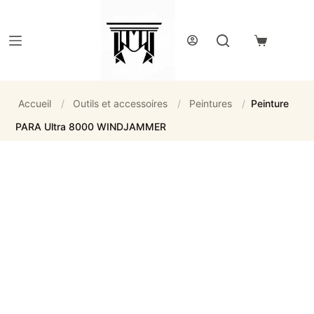
Passer
au
contenu
Panier
d’achat
Accueil
/
Outils et accessoires
/
Peintures
/
Peinture
PARA Ultra 8000 WINDJAMMER