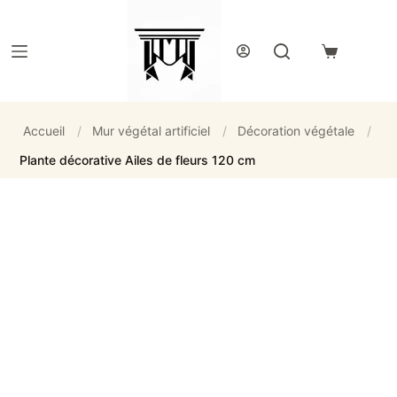
Passer
au
contenu
Panier
d’achat
Accueil
/
Mur végétal artificiel
/
Décoration végétale
/
Plante décorative Ailes de fleurs 120 cm