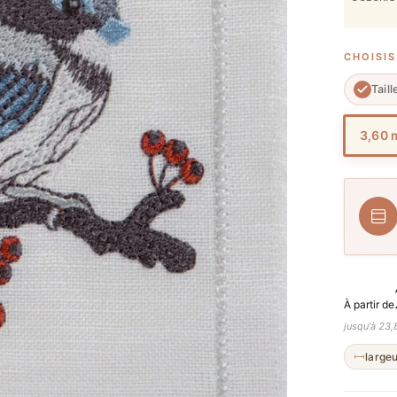
CHOISIS
Taill
3,60 
À partir de
jusqu'à 23,
large