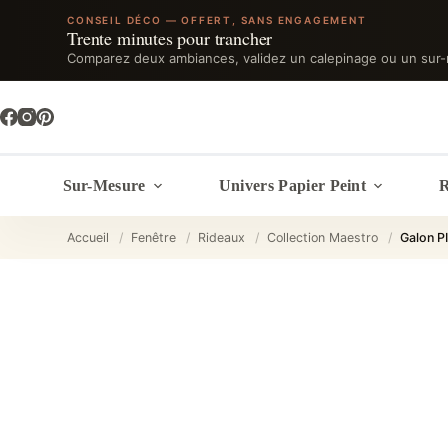
CONSEIL DÉCO — OFFERT, SANS ENGAGEMENT
Trente minutes pour trancher
Comparez deux ambiances, validez un calepinage ou un sur-
Passer
au
contenu
Sur-Mesure
Univers Papier Peint
R
Accueil
/
Fenêtre
/
Rideaux
/
Collection Maestro
/
Galon 