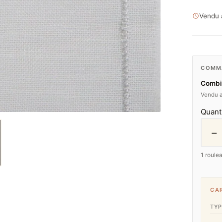
Vendu 
COMMA
Combie
Vendu a
Quant
−
1
roule
CA
TYP