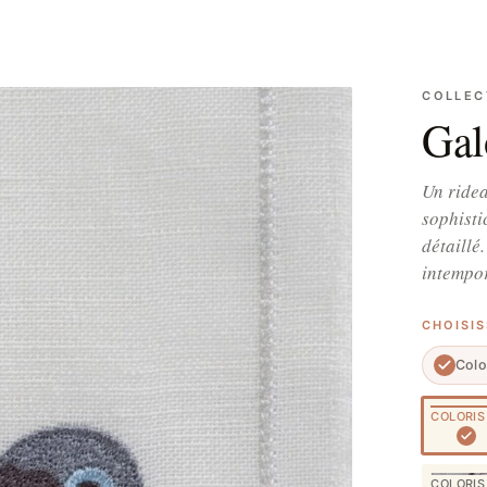
COLLEC
Ga
Un ridea
sophisti
détaillé
intemp
CHOISI
Colo
COLORIS
COLORIS