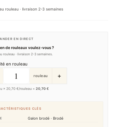
au rouleau · livraison 2-3 semaines
NDER EN DIRECT
n de rouleaux voulez-vous ?
u rouleau · livraison 2-3 semaines.
ité en rouleau
+
rouleau
au ×
20,70
€/rouleau =
20,70 €
RACTÉRISTIQUES CLÉS
Galon brodé · Brodé
E