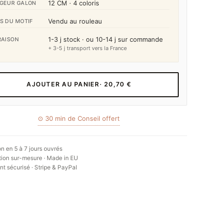
12 CM · 4 coloris
GEUR GALON
Vendu au rouleau
S DU MOTIF
1-3 j stock · ou 10-14 j sur commande
RAISON
+ 3-5 j transport vers la France
AJOUTER AU PANIER
· 20,70 €
⊙ 30 min de Conseil offert
on en 5 à 7 jours ouvrés
ion sur-mesure · Made in EU
t sécurisé · Stripe & PayPal