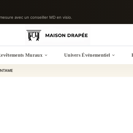
mesure avec un conseiller MD en visio.
evêtements Muraux
Univers Événementiel
PINTAME