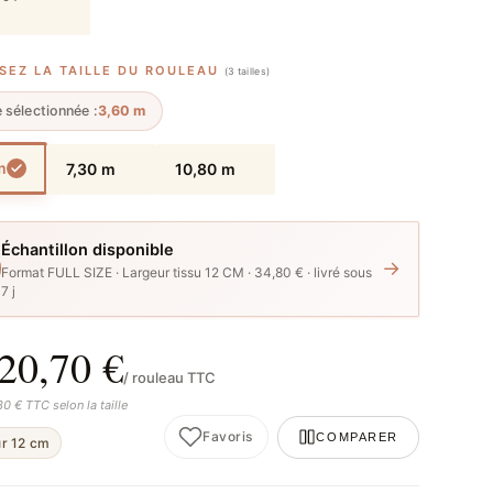
SEZ LA TAILLE DU ROULEAU
(3 tailles)
e sélectionnée :
3,60 m
m
7,30 m
10,80 m
Échantillon disponible
→
Format FULL SIZE · Largeur tissu 12 CM · 34,80 € · livré sous
7 j
20,70 €
/ rouleau TTC
80 € TTC selon la taille
Favoris
COMPARER
ur 12 cm