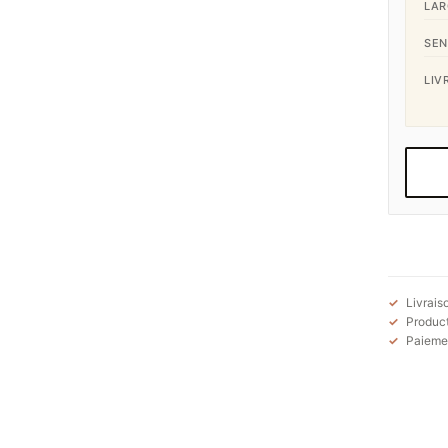
LAR
SEN
LIV
Livrais
Product
Paiemen