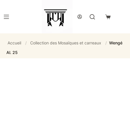
Passer
au
contenu
Panier
d’achat
Accueil
/
Collection des Mosaïques et carreaux
/
Wengé
Al. 25