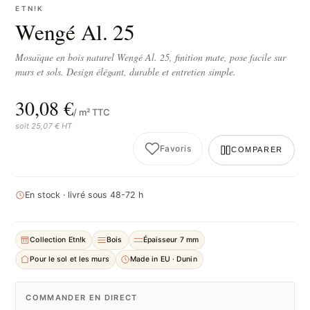
ETN!K
Wengé Al. 25
Mosaïque en bois naturel Wengé Al. 25, finition mate, pose facile sur
murs et sols. Design élégant, durable et entretien simple.
30,08 €
/ m² TTC
soit 25,07 € HT
Favoris
COMPARER
En stock · livré sous 48-72 h
Collection Etn!k
Bois
Épaisseur 7 mm
Pour le sol et les murs
Made in EU · Dunin
COMMANDER EN DIRECT