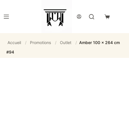
Passer
au
contenu
Panier
d’achat
Accueil
/
Promotions
/
Outlet
/
Amber 100 x 264 cm
#94