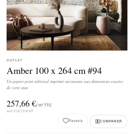
OUTLET
Amber 100 x 264 cm #94
Un papier peint éditorial imprimé sur-mesure aux dimensions exactes
de votre mur.
257,66 €
/ m² TTC
soit 214,72 € HT
Favoris
COMPARER