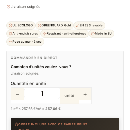
Livraison soignée
UL ECOLOGO
GREENGUARD Gold
EN 233 lavable
Anti-moisissures
Respirant · anti-allergènes
Made in EU
Pose au mur · à sec
COMMANDER EN DIRECT
Combien d'unités voulez-vous ?
Livraison soignée.
Quantité en unité
−
+
unité
1
m² ×
257,66
€/m² =
257,66 €
OFFRE INCLUSE AVEC CE PAPIER PEINT