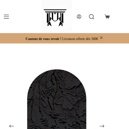
Passer
au
contenu
Panier
d’achat
Content de vous revoir !
Livraison offerte dès 500€