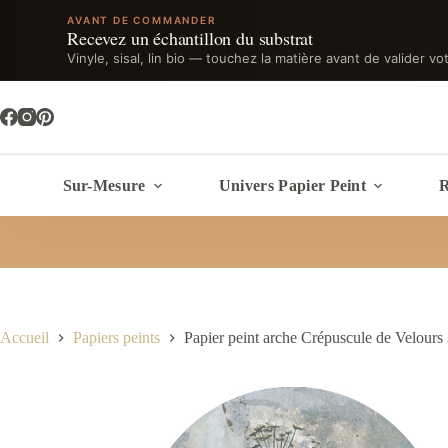
AVANT DE COMMANDER
Recevez un échantillon du substrat
Vinyle, sisal, lin bio — touchez la matière avant de valider vo
Passer
au
contenu
Sur-Mesure
Univers Papier Peint
R
Accueil
Papiers peints
Papier peint arche Crépuscule de Velours