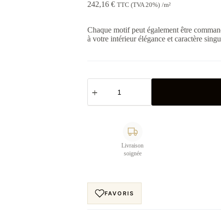
242,16
€
TTC (TVA 20%)
/m²
Chaque motif peut également être command
à votre intérieur élégance et caractère singu
quantité
de
Papier
peint
arche
Crépuscule
de
Velours
3
Livraison
soignée
FAVORIS