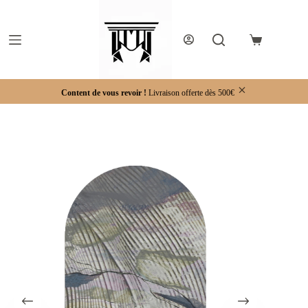
Passer
au
contenu
Panier
d’achat
Content de vous revoir !
Livraison offerte dès 500€