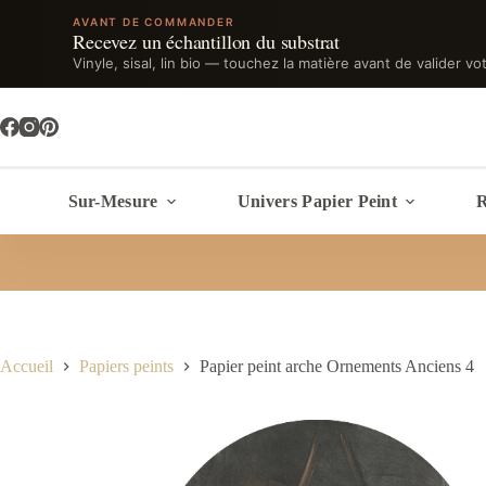
AVANT DE COMMANDER
Recevez un échantillon du substrat
Vinyle, sisal, lin bio — touchez la matière avant de valider vo
Passer
au
contenu
Sur-Mesure
Univers Papier Peint
R
Accueil
Papiers peints
Papier peint arche Ornements Anciens 4