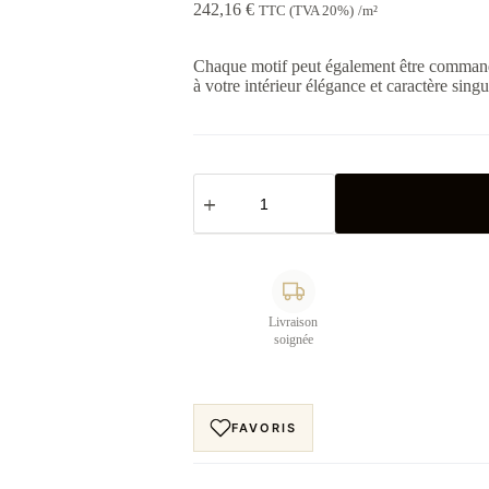
242,16
€
TTC (TVA 20%)
/m²
Chaque motif peut également être command
à votre intérieur élégance et caractère singu
quantité
de
Papier
peint
arche
Ornements
Anciens
4
Livraison
soignée
FAVORIS