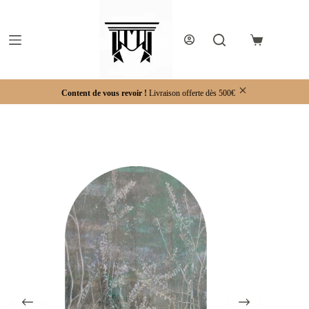
Passer
au
contenu
Panier
d’achat
Content de vous revoir !
Livraison offerte dès 500€