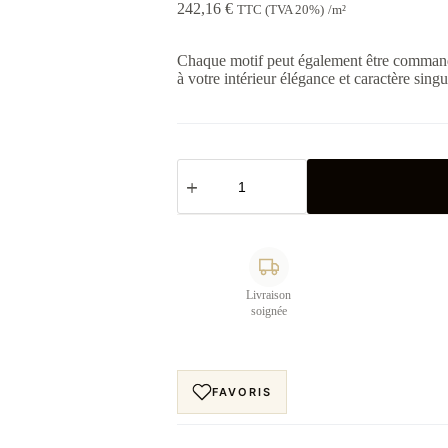
242,16
€
TTC (TVA 20%)
/m²
Chaque motif peut également être command
à votre intérieur élégance et caractère singu
quantité
de
Papier
peint
arche
Saule
3
Livraison
soignée
FAVORIS