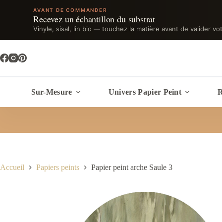
AVANT DE COMMANDER
Recevez un échantillon du substrat
Vinyle, sisal, lin bio — touchez la matière avant de valider vo
Passer
au
contenu
Sur-Mesure
Univers Papier Peint
R
Accueil
Papiers peints
Papier peint arche Saule 3