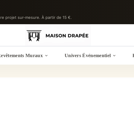
tre projet sur-mesure. À partir de 15 €.
evêtements Muraux
Univers Événementiel