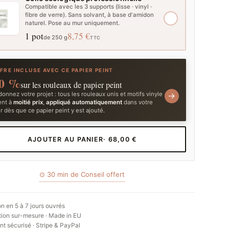
Compatible avec les 3 supports (lisse · vinyl ·
fibre de verre). Sans solvant, à base d'amidon
naturel. Pose au mur uniquement.
1 pot
8,75 €
de 250 g
TTC
FRE INCLUSE AVEC CE PAPIER PEINT
0 %
sur les rouleaux de papier peint
onnez votre projet : tous les rouleaux unis et motifs vinyle
→
ent à
moitié prix
,
appliqué automatiquement
dans votre
r dès que ce papier peint y est ajouté.
AJOUTER AU PANIER
· 68,00 €
⊙ 30 min de Conseil offert
on en 5 à 7 jours ouvrés
ion sur-mesure · Made in EU
t sécurisé · Stripe & PayPal