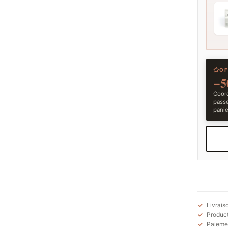
OF
−5
Coord
pass
panie
Livrais
Product
Paiemen