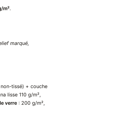
g/m²
.
elief marqué,
sé non-tissé) + couche
lina lisse 110 g/m²,
de verre
: 200 g/m²,