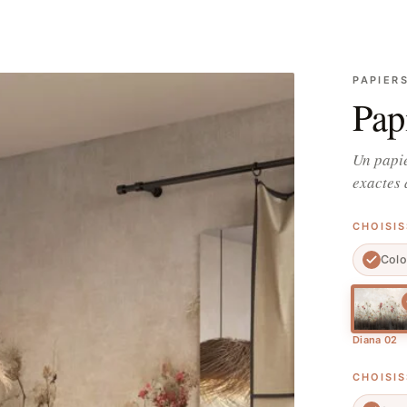
PAPIER
Pap
Un papie
exactes 
CHOISI
Colo
Diana 02
CHOISI