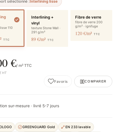
ort sélectionné :
Interlining lisse
ning
Interlining +
Fibre de verre
fibre de verre 200
vinyl
g/m² · ignifuge
 lisse 110
texture Stone Wall ·
291 g/m²
120 €/m²
TTC
m²
89 €/m²
TTC
TTC
00 €
/ m² TTC
 € HT
Favoris
COMPARER
ion sur-mesure · livré 5-7 jours
COLOGO
GREENGUARD Gold
EN 233 lavable