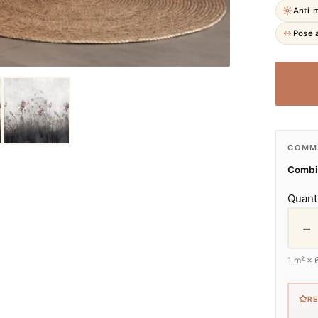
Anti-
Pose a
COMMA
Combie
Quant
−
1
m² ×
R