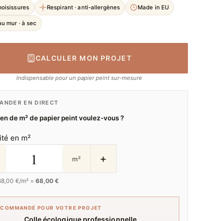
moisissures
Respirant · anti-allergènes
Made in EU
u mur · à sec
CALCULER MON PROJET
Indispensable pour un papier peint sur-mesure
NDER EN DIRECT
n de m² de papier peint voulez-vous ?
ité en m²
+
m²
68,00
€/m² =
68,00 €
ECOMMANDÉ POUR VOTRE PROJET
Colle écologique professionnelle