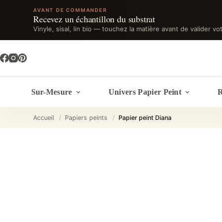
AVANT DE COMMANDER
Recevez un échantillon du substrat
Vinyle, sisal, lin bio — touchez la matière avant de valider vo
Passer
au
contenu
Sur-Mesure
Univers Papier Peint
R
Accueil
/
Papiers peints
/
Papier peint Diana