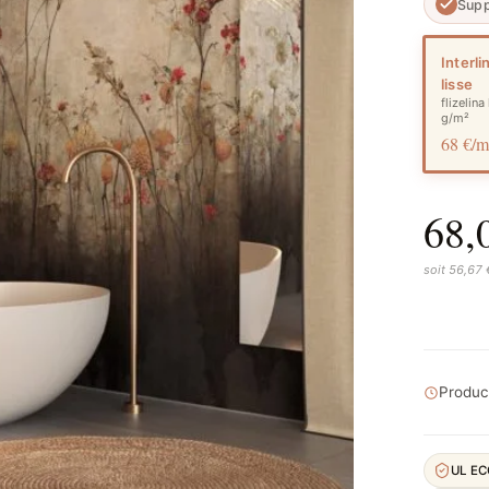
Supp
Interli
lisse
flizelina
g/m²
68 €/
68,
soit 56,67
Product
UL E