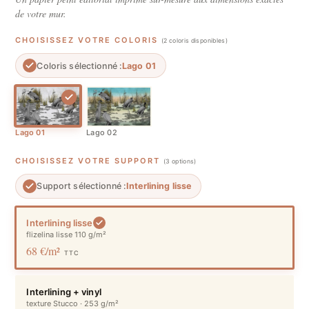
de votre mur.
CHOISISSEZ VOTRE COLORIS
(2 coloris disponibles)
Coloris sélectionné :
Lago 01
Lago 01
Lago 02
CHOISISSEZ VOTRE SUPPORT
(3 options)
Support sélectionné :
Interlining lisse
Interlining lisse
flizelina lisse 110 g/m²
68 €/m²
TTC
Interlining + vinyl
texture Stucco · 253 g/m²