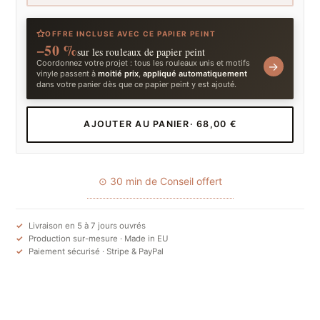
OFFRE INCLUSE AVEC CE PAPIER PEINT
−50 %
sur les rouleaux de papier peint
Coordonnez votre projet : tous les rouleaux unis et motifs
→
vinyle passent à
moitié prix
,
appliqué automatiquement
dans votre panier dès que ce papier peint y est ajouté.
AJOUTER AU PANIER
· 68,00 €
⊙ 30 min de Conseil offert
Livraison en 5 à 7 jours ouvrés
Production sur-mesure · Made in EU
Paiement sécurisé · Stripe & PayPal