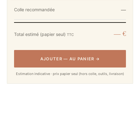
—
Colle recommandée
— €
Total estimé (papier seul)
TTC
AJOUTER
—
AU PANIER
→
Estimation indicative · prix papier seul (hors colle, outils, livraison)