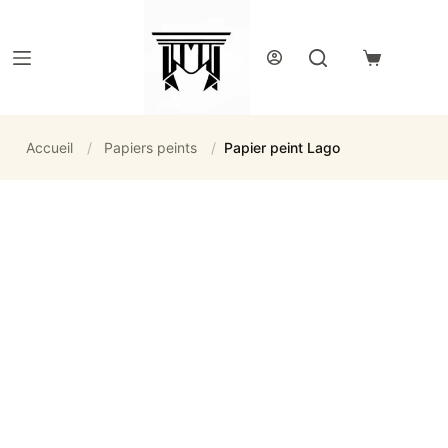
Passer
au
contenu
Panier
d’achat
Accueil
/
Papiers peints
/
Papier peint Lago