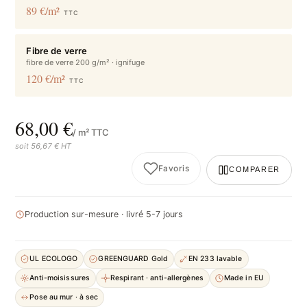
89 €/m²
TTC
Fibre de verre
fibre de verre 200 g/m² · ignifuge
120 €/m²
TTC
68,00 €
/ m² TTC
soit 56,67 € HT
Favoris
COMPARER
Production sur-mesure · livré 5-7 jours
UL ECOLOGO
GREENGUARD Gold
EN 233 lavable
Anti-moisissures
Respirant · anti-allergènes
Made in EU
Pose au mur · à sec