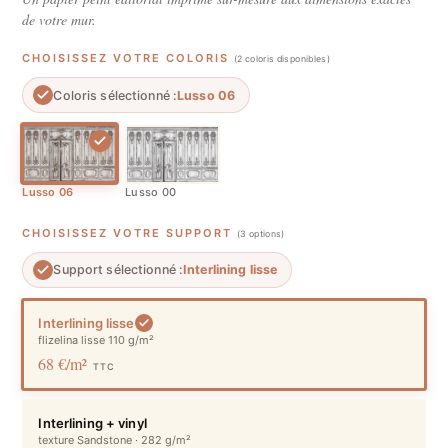
de votre mur.
CHOISISSEZ VOTRE COLORIS
(2 coloris disponibles)
Coloris sélectionné :
Lusso 06
Lusso 06
Lusso 00
CHOISISSEZ VOTRE SUPPORT
(3 options)
Support sélectionné :
Interlining lisse
Interlining lisse
flizelina lisse 110 g/m²
68 €/m²
TTC
Interlining + vinyl
texture Sandstone · 282 g/m²