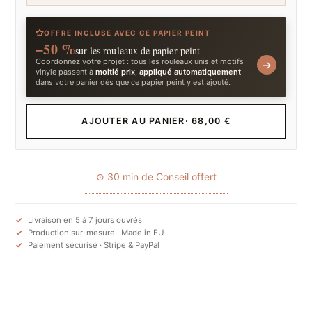
OFFRE INCLUSE AVEC CE PAPIER PEINT
−50 %
sur les rouleaux de papier peint
Coordonnez votre projet : tous les rouleaux unis et motifs
→
vinyle passent à
moitié prix
,
appliqué automatiquement
dans votre panier dès que ce papier peint y est ajouté.
AJOUTER AU PANIER
· 68,00 €
⊙ 30 min de Conseil offert
Livraison en 5 à 7 jours ouvrés
Production sur-mesure · Made in EU
Paiement sécurisé · Stripe & PayPal