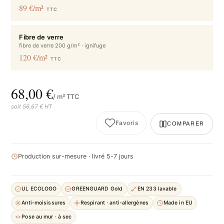
89 €/m²
TTC
Fibre de verre
fibre de verre 200 g/m² · ignifuge
120 €/m²
TTC
68,00 €
/ m² TTC
soit 56,67 € HT
Favoris
COMPARER
Production sur-mesure · livré 5-7 jours
UL ECOLOGO
GREENGUARD Gold
EN 233 lavable
Anti-moisissures
Respirant · anti-allergènes
Made in EU
Pose au mur · à sec