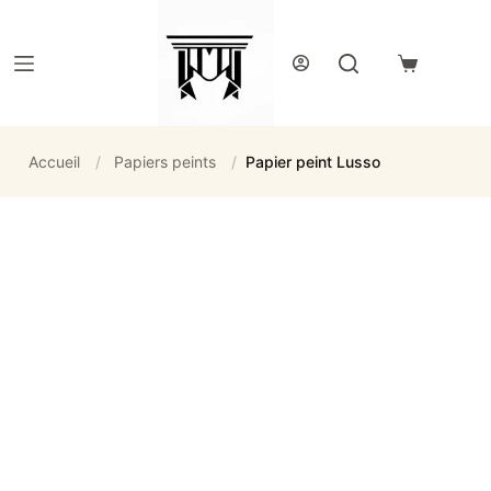
Passer
au
contenu
Panier
d’achat
Accueil
/
Papiers peints
/
Papier peint Lusso