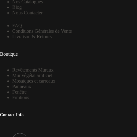
Nos Catalogues
Blog
Nous Contacter
FAQ
Conditions Générales de Vente
Livraison & Retours
Boutique
Revêtements Muraux
Mur végétal artificiel
Mosaïques et carreaux
Panneaux
Fenêtre
Finitions
Contact Info