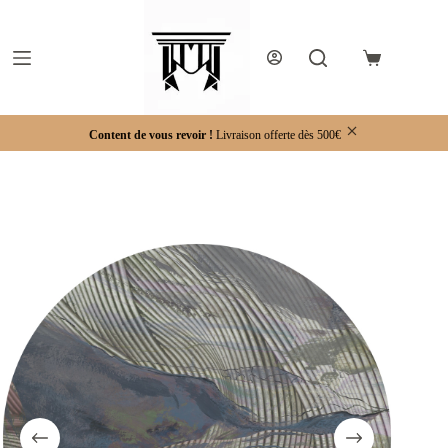
Passer
au
contenu
Panier
d’achat
Content de vous revoir !
Livraison offerte dès 500€