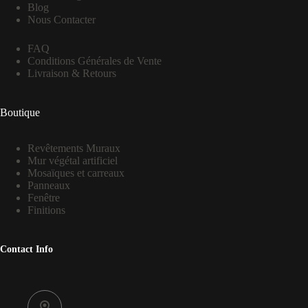
Blog
Nous Contacter
FAQ
Conditions Générales de Vente
Livraison & Retours
Boutique
Revêtements Muraux
Mur végétal artificiel
Mosaïques et carreaux
Panneaux
Fenêtre
Finitions
Contact Info